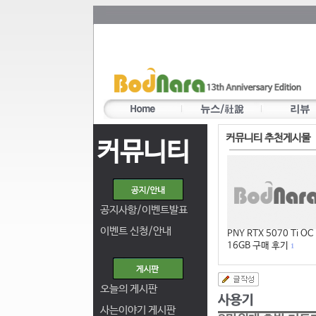
커뮤니티 추천게시물
커뮤니티
공지사항/이벤트발표
이벤트 신청/안내
PNY RTX 5070 Ti OC
16GB 구매 후기
1
오늘의 게시판
사는이야기 게시판