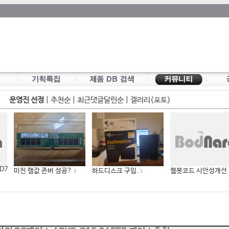
운영진 선정
|
추천순
|
최근댓글달린순
|
갤러리(포토)
 D7
미친 램값 존버 성공?
하드디스크 구입.
웹봇코드 시안성개선
3
1