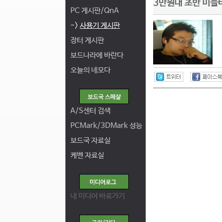
3만원대 초반 미들타
PC 게시판/QnA
->
사용기 게시판
장터 게시판
보드나라에 바란다
오늘의 네모다
A/S센터 검색
PCMark/3DMark 성능
보드국 자료실
케벤 자료실
내 미디어 바로가기