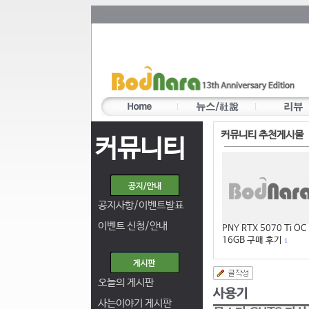
커뮤니티 추천게시물
커뮤니티
공지사항/이벤트발표
이벤트 신청/안내
PNY RTX 5070 Ti OC
16GB 구매 후기
1
오늘의 게시판
사는이야기 게시판