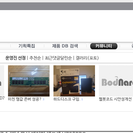
운영진 선정
|
추천순
|
최근댓글달린순
|
갤러리(포토)
 D7
미친 램값 존버 성공?
하드디스크 구입.
웹봇코드 시안성개선
3
1