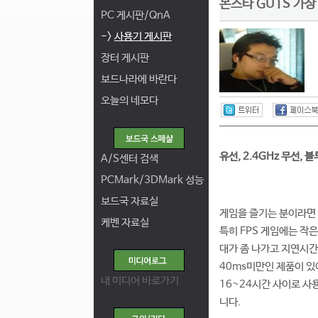
몬스타 GUTS 가상
PC 게시판/QnA
->
사용기 게시판
장터 게시판
보드나라에 바란다
오늘의 네모다
유선, 2.4GHz 무선,
A/S센터 검색
PCMark/3DMark 성능
보드국 자료실
게임을 즐기는 분이라면 
케벤 자료실
특히 FPS 게임에는 작
대가 좀 나가고 지연시간
40ms미만인 제품이 있
내 미디어 바로가기
16~24시간 사이로 사
니다.