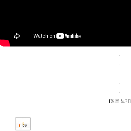
[
원문 보기
]
0