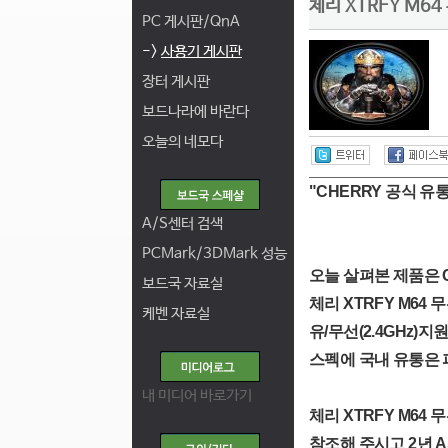
체리 XTRFY M6
PC 게시판/QnA
->
사용기 게시판
장터 게시판
보드나라에 바란다
오늘의 네모다
"CHERRY 공식 
A/S센터 검색
PCMark/3DMark 성능
오늘 살펴본 제품은 C
보드국 자료실
체리 XTRFY M64 
케벤 자료실
유/무선(2.4GHz)
스펙에 국내 유통은 
내 미디어 바로가기
체리 XTRFY M6
참조해 주시고 2년 