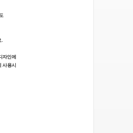
도
.
 디자인에
제 사용시