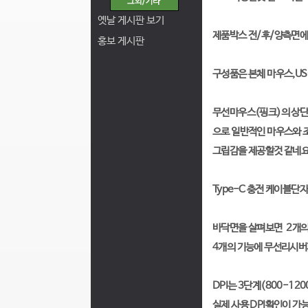
옛날 게시판 보기
제품박스 전/후/양측면에
홍보 게시판
구성품은 본체 마우스,US
무선마우스(핑크)의 상단
으로 일반적인 마우스와 조
그립감을 제공할것 같네요
Type-C 충전 케이블
바닥면을 살펴보면 2개의
4개의 기능에 무선리시버
DPI는 3단계(800-1
실제 사용 DPI확인이 가