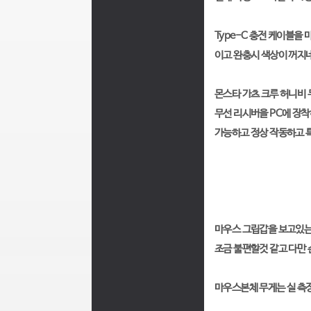
Type-C 충전 케이블을
이고 완충시 색상이 꺼지
몬스타 가츠 크루 허니비
무선 리시버을 PC에 장착
가능하고 정상 작동하고 특
마우스 그립갑을 보고있는
조금 불편할것 같고 다만 
마우스본체 무게는 실 측정