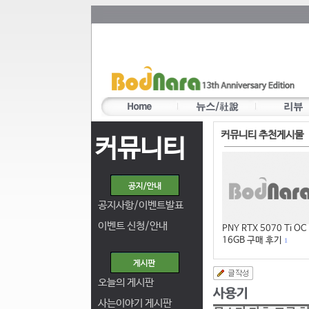
커뮤니티 추천게시물
커뮤니티
공지사항/이벤트발표
이벤트 신청/안내
PNY RTX 5070 Ti OC
16GB 구매 후기
1
오늘의 게시판
사는이야기 게시판