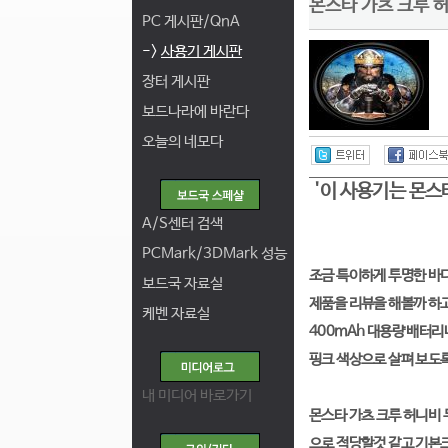
몬스타 가츠 크루 
PC 게시판/QnA
->
사용기 게시판
장터 게시판
보드나라에 바란다
오늘의 네모다
'이 사용기는 몬
A/S센터 검색
PCMark/3DMark 성능
조금 특이하게 투명한 바
보드국 자료실
제품을 리뷰을 해볼까 하고
케벤 자료실
400mAh 대용량 배터리
핑크 색상으로 살펴 보도
내 미디어 바로가기
몬스타 가츠 크루 허니비 
으로 적당할것 같고 기본