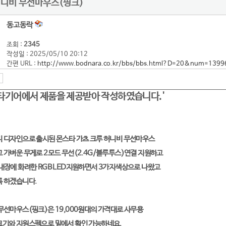
허니비 무선마우스(핑크)
동고동락
조회 :
2345
작성일 : 2025/05/10 20:12
간편 URL :
http://www.bodnara.co.kr/bbs/bbs.html?D=20&num=1399
스타기어에서 제품을 제공받아 작성하였습니다.'
디 디자인으로 출시된 몬스타 가츠 크루 허니비 무선마우스
 가벼운 무게로 2모드 무선(2.4G/블루투스)연결 지원하고
내장에 화려한 RGB LED지원하면서 3가지색상으로 나왔고
록 하겠습니다.
무선마우스(핑크)은 19,000원대의 가격대로 사무용
크기와 지원스펙으로 밑에서 확인 가능하네요.