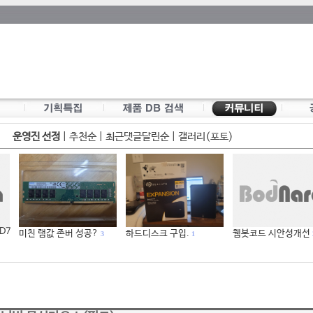
운영진 선정
|
추천순
|
최근댓글달린순
|
갤러리(포토)
 D7
미친 램값 존버 성공?
하드디스크 구입.
웹봇코드 시안성개선
3
1