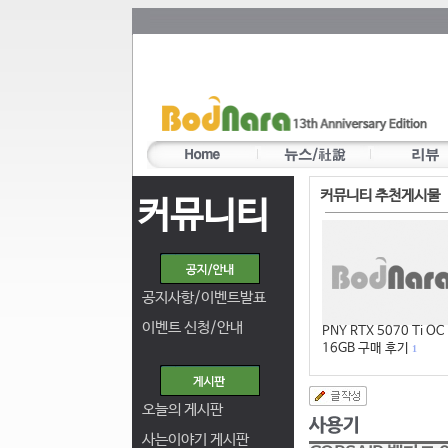
커뮤니티 추천게시물
커뮤니티
공지사항/이벤트발표
이벤트 신청/안내
PNY RTX 5070 Ti OC
16GB 구매 후기
1
오늘의 게시판
사는이야기 게시판