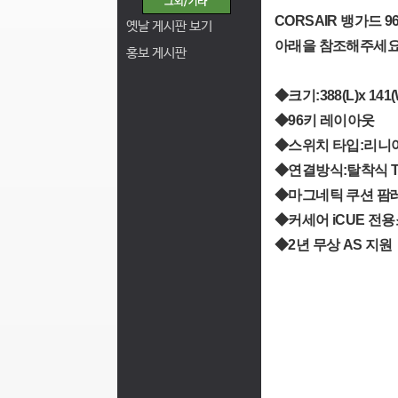
CORSAIR 뱅가드 
옛날 게시판 보기
아래을 참조해주세요
홍보 게시판
◆크기:388(L)x 141(
◆96키 레이아웃
◆스위치 타입:리니어(
◆연결방식:탈착식 Typ
◆마그네틱 쿠션 팜
◆커세어 iCUE 전
◆2년 무상 AS 지원