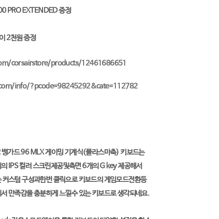
 PRO EXTENDED 증정
이 2천원 증정
.com/corsairstore/products/12461686651
a.com/info/?pcode=98245292&cate=112782
R 뱅가드 96 MLX 게이밍 기계식(플라스마축) 키보드는
의 IPS 컬러 스크린제공및측면 6개의 G key 제공해서
는 커스텀 구성과한번 클릭으로 키보드의 게임모드전환등
서 만족감을 충분하게 느낄수 있는 키보드로 생각되네요.