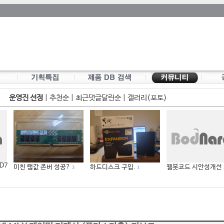
운영진 선정
|
추천순
|
최근댓글달린순
|
갤러리(포토)
 D7
미친 램값 존버 성공?
하드디스크 구입.
웹봇코드 시안성개선
3
1