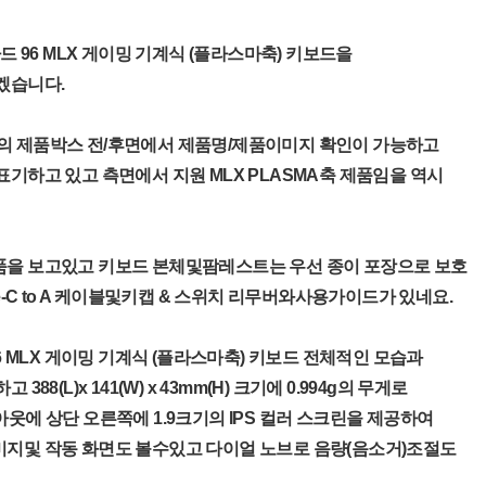
가드 96 MLX 게이밍 기계식 (플라스마축) 키보드을
겠습니다.
의 제품박스 전/후면에서 제품명/제품이미지 확인이 가능하고
표기하고 있고 측면에서 지원 MLX PLASMA축 제품임을 역시
품을 보고있고 키보드 본체및팜레스트는 우선 종이 포장으로 보호
pe-C to A 케이블및키캡 & 스위치 리무버와사용가이드가 있네요.
96 MLX 게이밍 기계식 (플라스마축) 키보드 전체적인 모습과
388(L)x 141(W) x 43mm(H) 크기에 0.994g의 무게로
아웃에 상단 오른쪽에 1.9크기의 IPS 컬러 스크린을 제공하여
미지및 작동 화면도 볼수있고 다이얼 노브로 음량(음소거)조절도