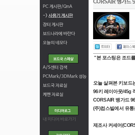
CORSAIR 뱅가드
PC 게시판/QnA
->
사용기 게시판
장터 게시판
보드나라에 바란다
오늘의 네모다
“본 포스팅은 조드를
A/S센터 검색
PCMark/3DMark 성능
오늘 살펴본 키보드는
보드국 자료실
96키 레이아웃/45
케벤 자료실
CORSAIR 뱅가드 
(주)컴스빌에서 유통
내 미디어 바로가기
제조사 커세어(CORS