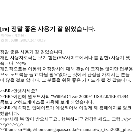
[re] 정말 좋은 사용기 잘 읽었습니다.
하석문 (비회원)
조회 :
6688
, 2002/02/14 00:19
정말 좋은 사용기 잘 읽었습니다.
개인 사용자로써는 보기 힘든(HW사이트에서나 볼 법한) 사용기 였
습니다. ^^)=b
개인적으로는 이동형 저장장치에 대해 관심이 크지는 않지만 업무용
으로 노트북을 들고 다닐 필요없다는 것에서 관심을 가지시는 분들
이 많을 걸로 압니다. 그 분들을 위한 좋은 가이드가 될 것 같습니다.
><BR>안녕하세요?
><BR>이번에 윌포드사의 "WillPoD Tzar 2000+" USB2.0/IEEE1394
콤보 2.5"하드케이스를 사용해 보게 되었습니다.
><BR>계속적인 업데이트가 예상되어서 이렇게 제 홈페이지를 링크
했습니다.
><p>새해 복 많이 받으시구요.. 행복하시구 건강하세요... 그럼..</p>
><p>^.^</p>
><iframe src=http://home.megapass.co.kr/~mamato/wp_tzar2000_plus.