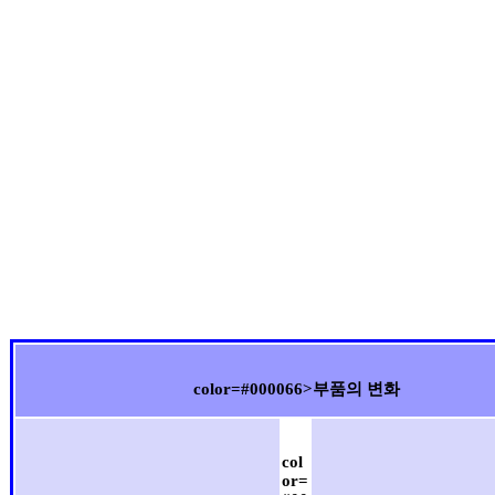
color=#000066>부품의 변화
col
or=