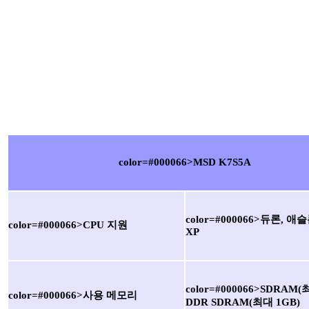
color=#000066>MSD K7S5A
color=#000066>듀론, 애
color=#000066>CPU 지원
XP
color=#000066>SDRAM(
color=#000066>사용 메모리
DDR SDRAM(최대 1GB)