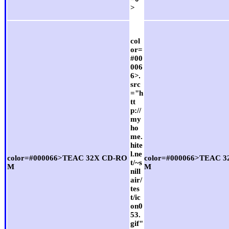
>
col
or=
#00
006
6>
src
="h
tt
p://
my
ho
me.
hite
l.ne
color=#000066>TEAC 32X CD-RO
color=#000066>TEAC 
t/~s
M
M
nill
air/
tes
t/ic
on0
53.
gif"