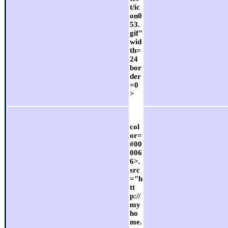
t/ic
on0
53.
gif"
wid
th=
24
bor
der
=0
>
col
or=
#00
006
6>
src
="h
tt
p://
my
ho
me.