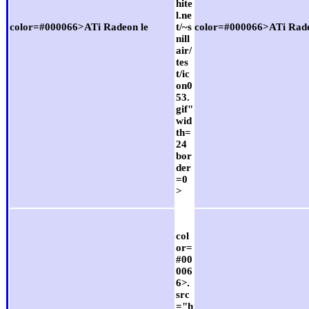
hite
l.ne
color=#000066>ATi Radeon le
t/~s
color=#000066>ATi Rade
nill
air/
tes
t/ic
on0
53.
gif"
wid
th=
24
bor
der
=0
>
col
or=
#00
006
6>
src
="h