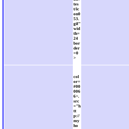
tes
t/ic
on0
53.
gif"
wid
th=
24
bor
der
=0
>
col
or=
#00
006
6>
src
="h
tt
p://
my
ho