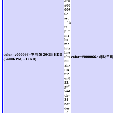
or=
#00
006
6>
src
="h
tt
p://
my
ho
me.
hite
l.ne
color=#000066>후지쯔 20GB HDD
t/~s
color=#000066>바라쿠타
(5400RPM, 512KB)
nill
air/
tes
t/ic
on0
53.
gif"
wid
th=
24
bor
der
=0