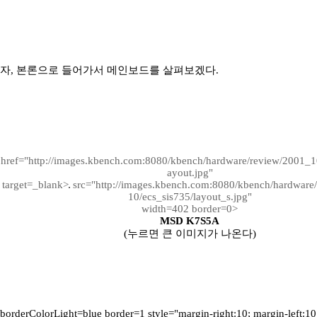
자, 본론으로 들어가서 메인보드를 살펴보겠다.
href="http://images.kbench.com:8080/kbench/hardware/review/2001_10
ayout.jpg"
target=_blank>
src="http://images.kbench.com:8080/kbench/hardware
10/ecs_sis735/layout_s.jpg"
width=402 border=0>
MSD K7S5A
(누르면 큰 이미지가 나온다)
borderColorLight=blue border=1 style="margin-right:10; margin-left:10