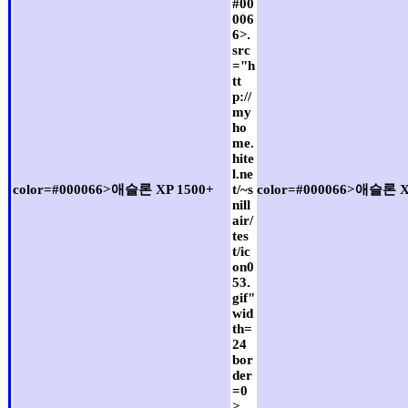
#00
006
6>
src
="h
tt
p://
my
ho
me.
hite
l.ne
color=#000066>애슬론 XP 1500+
t/~s
color=#000066>애슬론 X
nill
air/
tes
t/ic
on0
53.
gif"
wid
th=
24
bor
der
=0
>