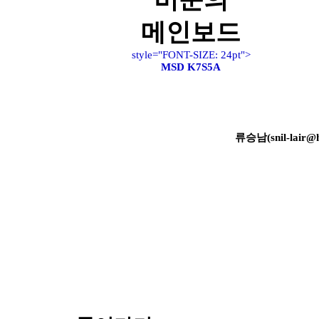
메인보드
style="FONT-SIZE: 24pt">
MSD K7S5A
류승남(snil-lair@h