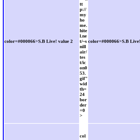
tt
p://
my
ho
me.
hite
l.ne
color=#000066>S.B Live! value 2
t/~s
color=#000066>S.B Live!
nill
air/
tes
t/ic
on0
53.
gif"
wid
th=
24
bor
der
=0
>
col