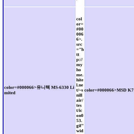
col
or=
#00
006
6>
src
="h
tt
p://
my
ho
me.
hite
l.ne
color=#000066>유니텍 MS-6330 Li
t/~s
color=#000066>MSD K
mited
nill
air/
tes
t/ic
on0
53.
gif"
wid