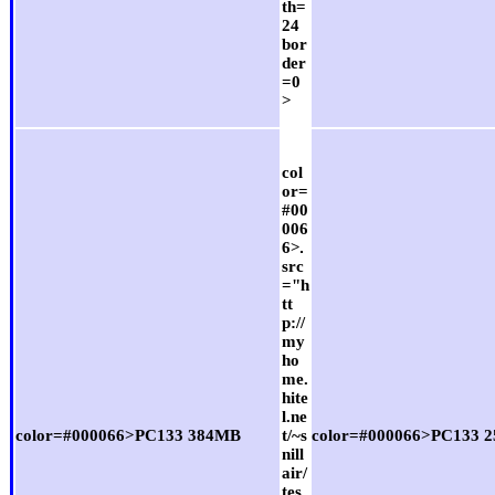
th=
24
bor
der
=0
>
col
or=
#00
006
6>
src
="h
tt
p://
my
ho
me.
hite
l.ne
color=#000066>PC133 384MB
t/~s
color=#000066>PC133 
nill
air/
tes