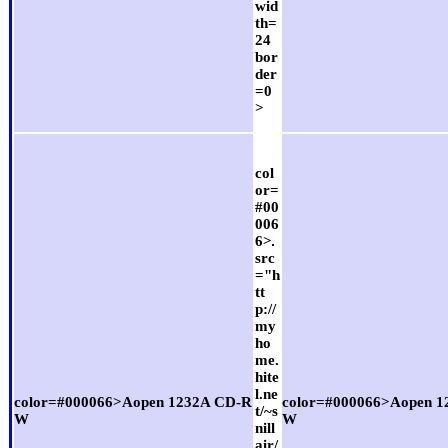
wid
th=
24
bor
der
=0
>
col
or=
#00
006
6>
src
="h
tt
p://
my
ho
me.
hite
l.ne
color=#000066>Aopen 1232A CD-R
color=#000066>Aopen 
t/~s
W
W
nill
air/