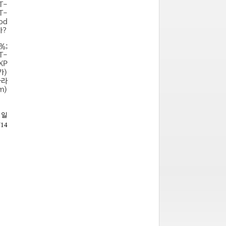
T-
T-
od
가?
%;
T-
XP
가)
나라
m)
성일
/14