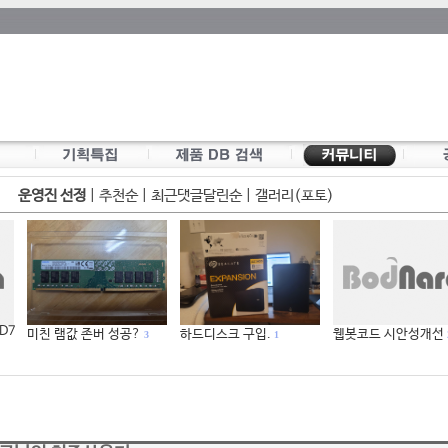
운영진 선정
|
추천순
|
최근댓글달린순
|
갤러리(포토)
 D7
미친 램값 존버 성공?
하드디스크 구입.
웹봇코드 시안성개선
3
1