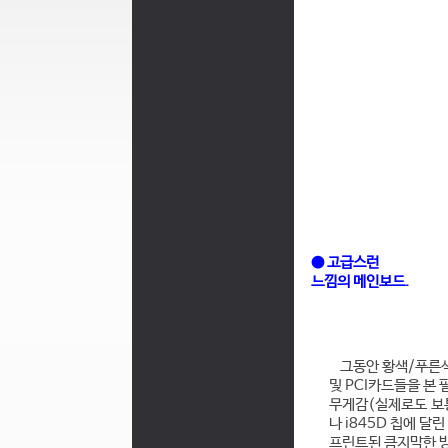
● 고급스런
느낌의 메인보드.
그동안 황색/푸른색
및 PCI카드들을 본
무게감(실제로도 보통보
나 i845D 칩에 달린
프린트된 큼지막한 방