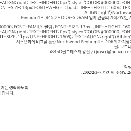
-ALIGN: right; TEXT-INDENT: 0px">
style="COLOR: #000000; FON
FONT-SIZE: 13px; FONT-WEIGHT: bold; LINE-HEIGHT: 160%; TEX
ALIGN: right">Northwo
Pentium4 + i845D + DDR-SDRAM 얼마 만큼의 가치가있는
000000; FONT-FAMILY: 굴림 ; FONT-SIZE: 13px; LINE-HEIGHT: 160
-ALIGN: right; TEXT-INDENT: 0px">
style="COLOR: #000000; FON
NT-SIZE: 11px; LINE-HEIGHT: 160%; TEXT-ALIGN: right">(Athlon
시스템과의 비교를 통한 Northwood Pentium4 + DDR의 가치평
글: 보드
i845D필드테스터 강진구(jinscr@netian.co
작
: 2002/2/3~7, 마지막 수정일:2
칭어는 생략하도록
바랍니다.