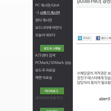
[AX4B PRO] 
PC 게시판/QnA
->
사용기 게시판
장터 게시판
보드나라에 바란다
오늘의 네모다
A/S센터 검색
PCMark/3DMark 성능
보드국 자료실
※해당글의 저작권은 
케벤 자료실
강진구 테스터에게 있습
담당자의 동의가 필요합
내 미디어 바로가기
size=5 