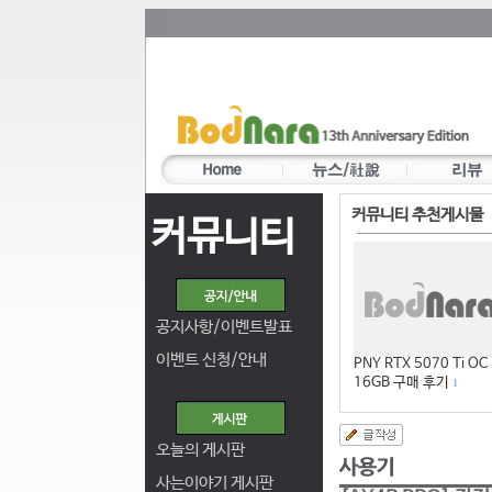
커뮤니티 추천게시물
커뮤니티
공지사항/이벤트발표
이벤트 신청/안내
PNY RTX 5070 Ti OC
16GB 구매 후기
1
오늘의 게시판
사는이야기 게시판