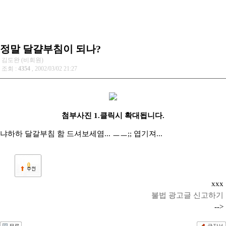
정말 달걀부침이 되나?
김도완 (비회원)
조회 :
4354
, 2002/03/02 21:27
첨부사진 1.클릭시 확대됩니다.
냐하하 달갈부침 함 드셔보세염... ㅡㅡ;; 엽기져...
0
xxx
불법 광고글 신고하기
-->