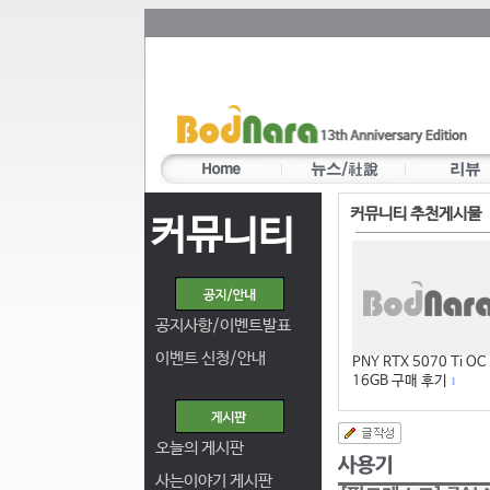
커뮤니티 추천게시물
커뮤니티
공지사항/이벤트발표
이벤트 신청/안내
PNY RTX 5070 Ti OC
16GB 구매 후기
1
오늘의 게시판
사는이야기 게시판