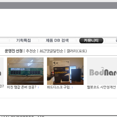
운영진 선정
|
추천순
|
최근댓글달린순
|
갤러리(포토)
 D7
미친 램값 존버 성공?
하드디스크 구입.
웹봇코드 시안성개선
3
1