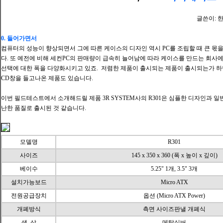
글쓴이: 
0. 들어가면서
컴퓨터의 성능이 향상되면서 그에 따른 케이스의 디자인 역시 PC를 조립할 때 큰 몫
다. 또 예전에 비해 세컨PC의 판매량이 급속히 늘어남에 따라 케이스를 만드는 회사
선택에 대한 폭을 다양화시키고 있죠. 저렴한 제품이 출시되는 제품이 출시되는가 하
CD창을 들고나온 제품도 있습니다.
이번 필드테스트에서 소개해드릴 제품 3R SYSTEM사의 R301은 심플한 디자인과 
난한 품질로 출시된 것 같습니다.
모델명
R301
사이즈
145 x 350 x 360 (폭 x 높이 x 깊이)
베이수
5.25" 1개, 3.5" 3개
설치가능보드
Micro ATX
전원공급장치
옵션 (Micro ATX Power)
개폐방식
측면 사이즈판낼 개폐식
색 상
메탈실버