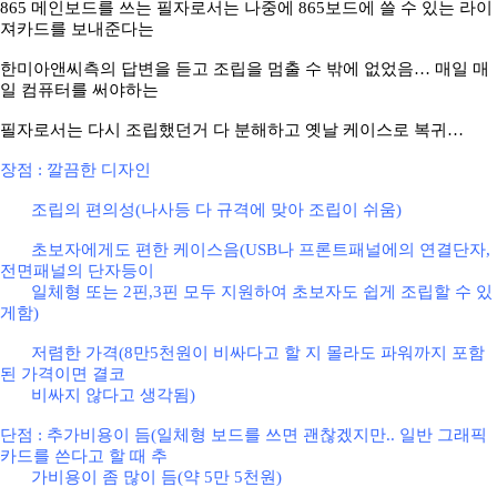
865 메인보드를 쓰는 필자로서는 나중에 865보드에 쓸 수 있는 라이
져카드를 보내준다는
한미아앤씨측의 답변을 듣고 조립을 멈출 수 밖에 없었음
…
매일 매
일 컴퓨터를 써야하는
필자로서는 다시 조립했던거 다 분해하고 옛날 케이스로 복귀
…
장점
: 깔끔한 디자인
조립의 편의성(나사등 다 규격에 맞아 조립이 쉬움)
초보자에게도 편한 케이스음(USB나 프론트패널에의 연결단자,
전면패널의 단자등이
일체형 또는 2핀,3핀 모두 지원하여 초보자도 쉽게 조립할 수 있
게함)
저렴한 가격(8만5천원이 비싸다고 할 지 몰라도 파워까지 포함
된 가격이면 결코
비싸지 않다고 생각됨)
단점
: 추가비용이 듬(일체형 보드를 쓰면 괜찮겠지만.. 일반 그래픽
카드를 쓴다고 할 때 추
가비용이 좀 많이 듬(약 5만 5천원)