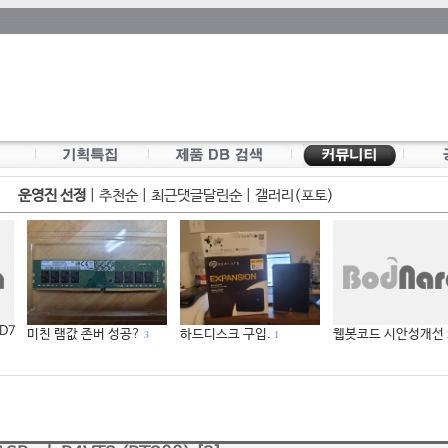
운영진 선정
|
추천순
|
최근댓글달린순
|
갤러리(포토)
 D7
미친 램값 존버 성공?
하드디스크 구입.
웹봇코드 시안성개선
3
1