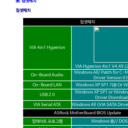
▣. 칩셋패치
칩셋패치
칩셋패치
VIA 4in1 Hyperion
VIA Hyperion 4in1 V4.49 (
Windows All
/
Patch for C-
On-Board Audio
Driver Version 0
On-Board LAN
Windows XP SP1 기본 Or
Wi
Windows XP SP1 or Windo
USB 2.0
Driver Downloa
VIA Serial ATA
Windows All
(VIA SATA Driver
ASRock MotherBoard BIOS Update
업데이트 프로그램
Windows 용
//
DOS