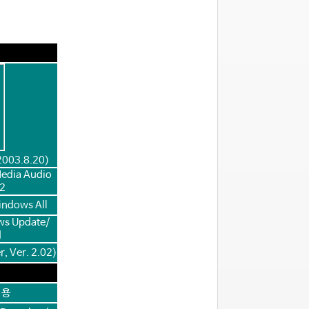
2003.8.20)
Media Audio
32
ndows All
ws Update/
d
, Ver. 2.02)
 용