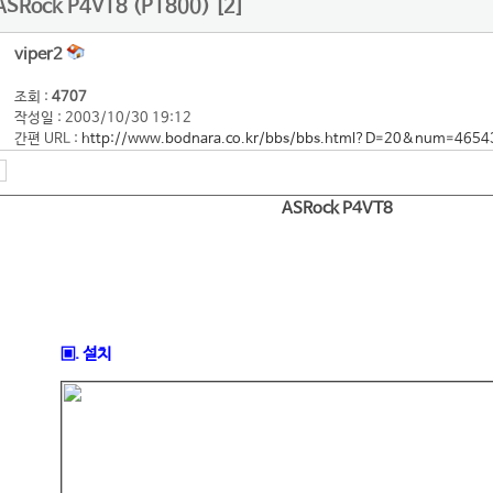
ASRock P4VT8 (PT800) [2]
viper2
조회 :
4707
작성일 : 2003/10/30 19:12
간편 URL :
http://www.bodnara.co.kr/bbs/bbs.html?D=20&num=4654
ASRock P4VT8
▣. 설치