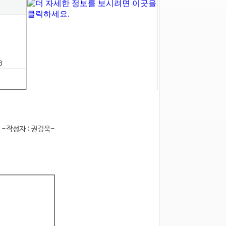
3
-작성자 :
권경욱
-