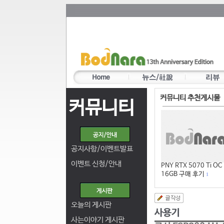
커뮤니티 추천게시물
커뮤니티
공지사항/이벤트발표
이벤트 신청/안내
PNY RTX 5070 Ti OC
16GB 구매 후기
1
오늘의 게시판
사는이야기 게시판