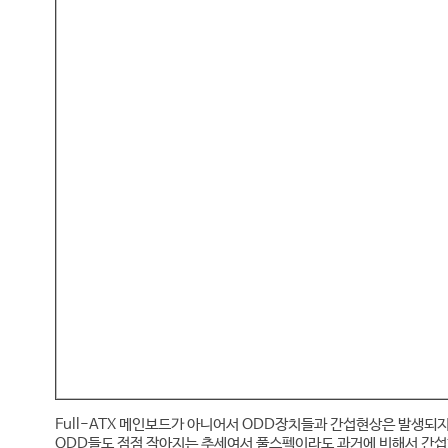
Full-ATX 메인보드가 아니어서 ODD장치들과 간섭현상은 발생되지
ODD들도 점점 작아지는 추세여서 풀스펙이라도 과거에 비해서 간섭