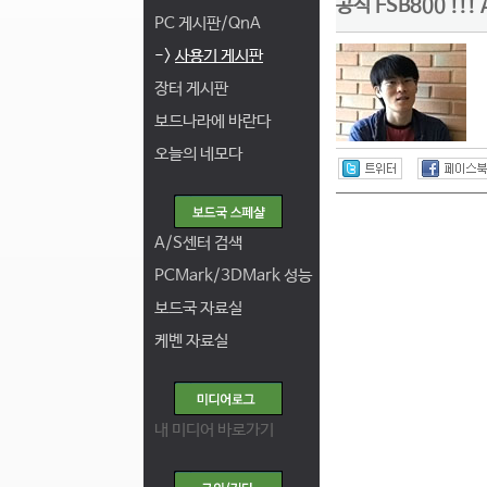
공식 FSB800 !!! 
PC 게시판/QnA
->
사용기 게시판
장터 게시판
보드나라에 바란다
오늘의 네모다
A/S센터 검색
PCMark/3DMark 성능
보드국 자료실
케벤 자료실
내 미디어 바로가기