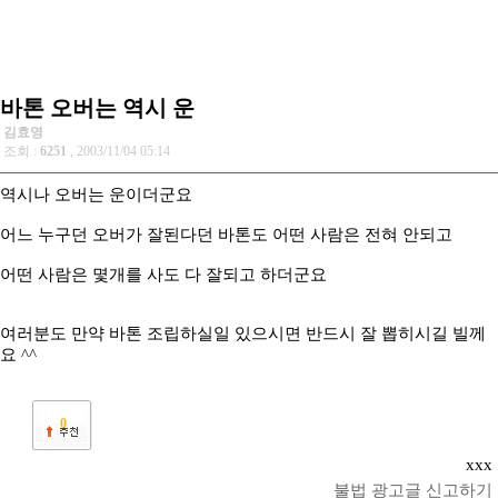
바톤 오버는 역시 운
김효영
조회 :
6251
, 2003/11/04 05:14
역시나 오버는 운이더군요
어느 누구던 오버가 잘된다던 바톤도 어떤 사람은 전혀 안되고
어떤 사람은 몇개를 사도 다 잘되고 하더군요
여러분도 만약 바톤 조립하실일 있으시면 반드시 잘 뽑히시길 빌께
요 ^^
0
xxx
불법 광고글 신고하기