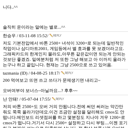
니다..^^
솔직히 운이라는 말에는 별로...^^
한승우 / 03-11-08 15:52/
저도 기본전압에서 바톤 2500+ 녀석이 3200+로 되는데 일반적인
작업이나 삼디마트2001, 게임등에서 별 효과를 못 보겠더라고요.
그래픽카드의 한계인지 몰라도,아무튼 같은값이면 되는게 안되는
것보단 좋겠죠. 밑에분처럼 저 또한 그냥 해보고 아 이까지 올라가
는구나 하고 끝입니다. 현재는 그냥 2500으로 쓰고 있어욤.
tazmania (ID) / 04-08-25 18:17/
200 먹여보고 뜨면 쓰고 쓰다가 문제생기면 내리고~
오버여부야 보너스~아닐까요...? 후후~~
난 안돼! / 05-07-04 17:55/
저의 바톤 2500+도 오버 거의 안됩니다.전에 써던 써러는 약간만
줘도 쭉쭉 올라가던데요.이건 조금만 설정을 달리해도 cmos도 안
떱니다.메인보드 리셋점퍼를 하고 몇분정도 지나야 겨우 1200+로
cmos가 떱니다.거기서 다시 2500+ 설정하고 다시 부팅....이젠 포기