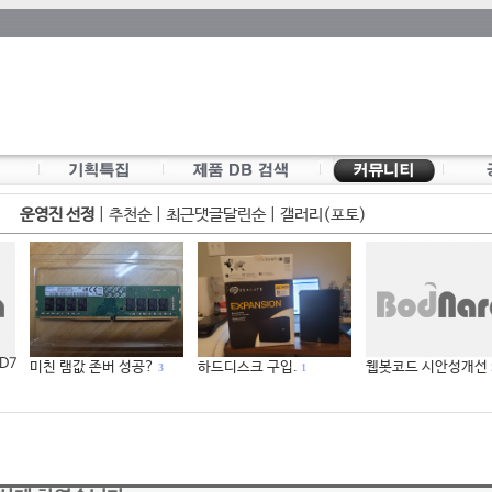
운영진 선정
|
추천순
|
최근댓글달린순
|
갤러리(포토)
 D7
미친 램값 존버 성공?
하드디스크 구입.
웹봇코드 시안성개선
3
1