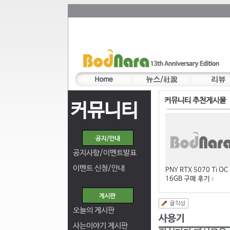
커뮤니티 추천게시물
커뮤니티
공지사항/이벤트발표
이벤트 신청/안내
PNY RTX 5070 Ti OC
16GB 구매 후기
1
오늘의 게시판
사는이야기 게시판