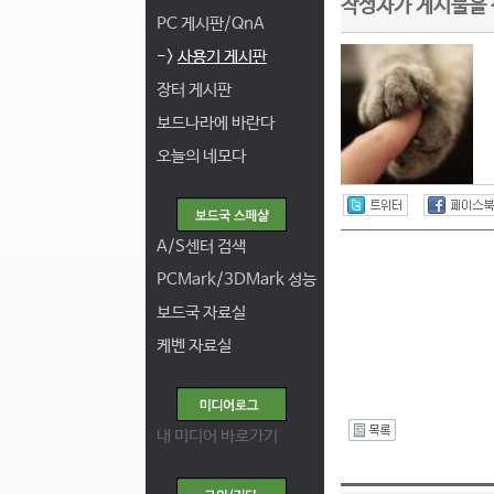
작성자가 게시물을
PC 게시판/QnA
->
사용기 게시판
장터 게시판
보드나라에 바란다
오늘의 네모다
A/S센터 검색
PCMark/3DMark 성능
보드국 자료실
케벤 자료실
내 미디어 바로가기
I