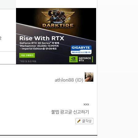
2
athlon88 (ID)
xxx
불법 광고글 신고하기