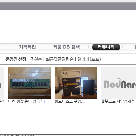
운영진 선정
|
추천순
|
최근댓글달린순
|
갤러리(포토)
 D7
미친 램값 존버 성공?
하드디스크 구입.
웹봇코드 시안성개선
3
1