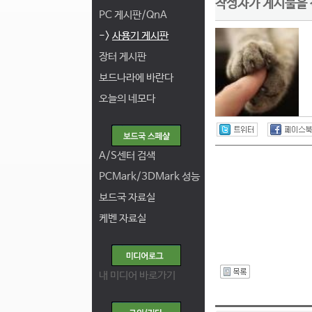
작성자가 게시물을
PC 게시판/QnA
->
사용기 게시판
장터 게시판
보드나라에 바란다
오늘의 네모다
A/S센터 검색
PCMark/3DMark 성능
보드국 자료실
케벤 자료실
내 미디어 바로가기
I