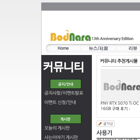
커뮤니티 추천게시물
커뮤니티
공지사항/이벤트발표
이벤트 신청/안내
PNY RTX 5070 Ti OC
16GB 구매 후기
1
오늘의 게시판
사는이야기 게시판