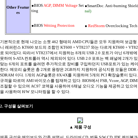
●BIOS
AGP, DIMM Voltage
Set
●SmartDoc. Anti-burning Shiel
Other Featur
ting
nal)
es
●BIOS
Writing Protection
●
RedStorm
Overclocking Tech
기본적으로 현재 나오는 소켓 462 형태의 AMD CPU들은 모두 지원하며 보급형
니 레퍼런스 KT600 보드의 조합인 KT600 + VT8237 와는 다르게 KT600 + VT8
로 되어있다. 따라서 VT8237에서 지원하는 8개의 USB 2.0 포트가 아닌 6개밖
못하며 S-ATA 컨트롤러 역시 제외되어 있다. USB 2.0 포트는 백 패널에 2개가
맞는 6개의 포트를 쓸려면 추가적으로 장비를 구입하던지 USB포트가 있는 케
한다. 메모리 슬롯은 총 2개로 용량은 2GB까지 지원하며 공식지원 모듈은 DDR 400
SDRAM 이다. 1개의 AGP슬롯은 8X/4X를 지원하며 5개의 PCI 확장슬롯이 있다.
규격을 따르며 AMI 바이오스를 탑재하고 있다. BIOS에서 FSB, Vcore, AGP, DIMM
조절할 수 있으며 AC97 코덱을 사용하여 6채널 오디오 기능을 제공하고 있으며 W
을 사용하여 H/W 모니터링을 할 수 있다.
2. 구성물 살펴보기
▲ 제품 구성
제품 구성은 메인보드와 각종 설명서, 드라이버 CD, 번들 S/W CD, IDE 케이블과