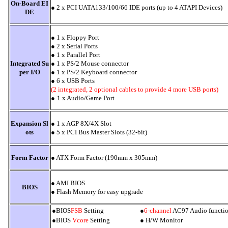
On-Board EI
● 2 x PCI UATA133/100/66 IDE ports (up to 4 ATAPI Devices)
DE
● 1 x Floppy Port
●
2 x Serial Ports
●
1 x Parallel Port
Integrated Su
●
1 x PS/2 Mouse connector
per I/O
●
1 x PS/2 Keyboard connector
●
6
x USB Ports
(2 integrated, 2 optional cables to provide 4 more USB ports)
●
1 x Audio/Game Port
Expansion Sl
● 1 x AGP 8X/4X Slot
ots
●
5 x PCI Bus Master Slots (32-bit)
Form Factor
● ATX Form Factor (190mm x 305mm)
● AMI BIOS
BIOS
●
Flash Memory for easy upgrade
●BIOS
FSB
Setting
●
6-channel
AC97 Audio functi
●BIOS
Vcore
Setting
● H/W Monitor