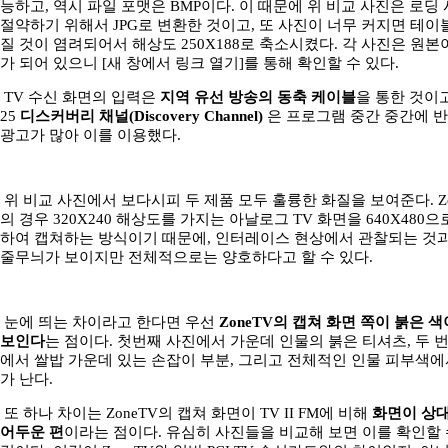
능하고, 역시 파일 포맷은 BMP이다. 이 때문에 위 비교 사진은 로딩
절약하기 위해서 JPG로 변환한 것이고, 또 사진이 너무 커지면 테이
질 것이 염려되어서 해상도 250X188로 축소시켰다. 각 사진은 원본
가 되어 있으니 [새 창에서 링크 열기]를 통해 확인할 수 있다.
TV 수신 화면의 입력은
지역 유선 방송의 동축 케이블
을 통한 것이고
25
디스커버리 채널(Discovery Channel)
은 프로그램 중간 중간에 
광고가 많아 이를 이용했다.
위 비교 사진에서 보다시피 두 제품 모두 훌륭한 화질을 보여준다. Zo
의 경우 320X240 해상도를 가지는 아날로그 TV 화면을 640X480으
하여 캡쳐하는 방식이기 때문에, 인터레이스 현상에서 관찰되는 것
줄무늬가 보이지만 전체적으로는 양호하다고 할 수 있다.
눈에 띄는 차이라고 한다면 우선
ZoneTV의 캡쳐 화면 쪽이 붉은 
보인다
는 점이다. 첫번째 사진에서 가운데 인물의 붉은 티셔츠, 두 
에서 쌀밥 가운데 있는 손잡이 부분, 그리고 전체적인 인물 피부색에
가 난다.
또 하나 차이는 ZoneTV의 캡쳐 화면이 TV II FM에 비해
화면이 상
어두운 편
이라는 점이다. 유심히 사진들을 비교해 보면 이를 확인할 