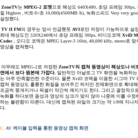
ZoneTV
는
MPEG-2 포맷
으로 해상도 640X480, 초당 프레임 30fps,
질 Highest , 비트수/초 10,000(4500MB /h), 녹화스피드 Very very g
설정했다.
TV II FM
의 경우는 앞서 언급했듯
AVI
로만 저장이 가능하므로 설
최대 해상도인 320X240에서 초당 프레임 30fps, 비디오코덱
XviD 
Codec
, 오디오 코덱은 MPEG Layer-3 16bit, 48,000 kHz, stereo로
영상을 캡쳐했다.
아무래도 MPEG-2로 저장한
ZoneTV의 캡쳐 동영상이 해상도나 
면에서 보다 원본에 가깝다.
일반적인 아날로그 TV 화면을 녹화하는
는 아주 만족할만한 수준이다. 물론 XviD 코덱을 이용한 시그마 TV I
캡쳐 동영상도 훌륭한 화질을 보여주긴 하지만 전체화면으로 확대해
조금씩 뭉개지거나 픽셀이 약간씩 깨지기도 한다. 그리고 결정적으
녹화를 하다보면 음성과 영상의 싱크가 맞지 않아 나중에 이를 수
하는 불편함이 따른다. 대신에 캡쳐된 파일의 크기는 약 1/8에 지나
다.
C.
AV 케이블 입력을 통한 동영상 캡쳐 화면