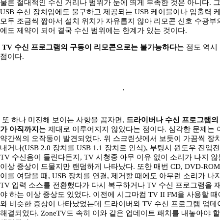
물론 절대적인 수신 거리나 범위가 눈에 띄게 부족한 것은 아니다. 
USB 수신 장치임에도 불구하고 제공되는 USB 케이블이나 입출력 
모두 조금씩 짧아서 설치 위치가 자유롭지 않아 리모콘 신호 수광부
에도 제약이 되어 결국 수신 범위에는 한계가 있는 것이다.
TV 수신 프로그램의 구동이 리모콘으로는 불가능하다
는 점도 역시
점이다.
또 하나 미진해 보이는 사항을 꼽자면,
드라이버나 수신 프로그램의
가 아직까지
는 제대로 이루어지지 않았다는 점이다. 심각한 문제는
약간씩의 오작동이 발견되었다. 위 스크린샷에서 보듯이 가끔씩 장
내거나(USB 2.0 장치를 USB 1.1 장치로 인식), 부팅시 윈도우 진
TV 수신음이 들린다든지, TV 시청중 아무 이유 없이 소리가 나지 않
이상 증상이 드물지만 랜덤하게 나타났다. 또한 매번 CD, DVD-RO
이를 여닫을 때, USB 장치를 연결, 제거할 때에도 아무런 소리가 나
TV 입력 소스를 전환했다가 다시 복구하거나 TV 수신 프로그램을 
야 하는 이상 증상도 있었다. 이전에 시그마컴 TV II FM을 사용할 
와 비슷한 증상이 나타났었는데 드라이버와 TV 수신 프로그램 업
해결되었다. ZoneTV도 속히 이와 같은 업데이트 패치를 내놓아야 