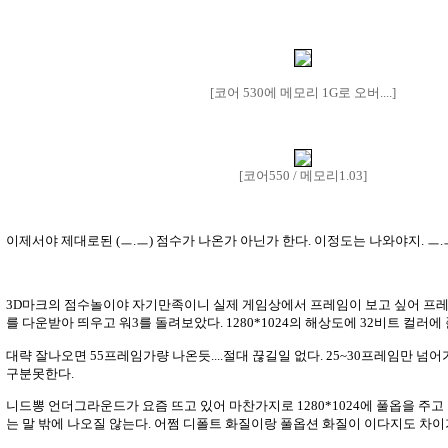
[코어 530에 메모리 1G로 오버....]
[코어550 / 메모리1.03]
이제서야 제대로된 (ㅡ.ㅡ) 점수가 나온가 아닌가 한다. 이정도는 나와야지. ㅡ.ㅡ
3D마크의 점수놀이야 자기만족이니 실제 게임상에서 프레임이 보고 싶어 프
를 다운받아 띄우고 워3를 돌려보았다. 1280*1024의 해상도에 32비트 컬러에 
대략 잘나오면 55프레임가량 나온듯....절대 끊길일 없다. 25~30프레임만 
구분못한다.
니드뽕 언더그라운드가 요즘 뜨고 있어 마찬가지로 1280*1024에 풀옵을 주
는 말 밖에 나오질 않는다. 어쩜 디폴트 화질이랑 풀옵션 화질이 이다지도 차이가