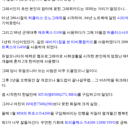
그래서인지 초반 본인의 컴터에 꽂힌 그래픽카드는 3D와는 거리가 멀었으니...
91년 286시절의
허큘리스 모노그래픽
을 시작하여...94년 노트북에 달린
시리어
기억못한다.
그리고 98년 군제대후
매트록스 G100
을 사용하다가 그해 10월경
허큘리스사의
1년뒤 가산이었던가...같은
새비지1칩을 쓴 티비통합카드
를 사용하였다가 20
트록스의 G450
을 사용하게 되었다.
듀얼모니터의 매력은 웹프로그래머로 사회생활을 시작한 본인에게 엄청난 매력이
개쓸때 혼자 2개 한꺼번에 사용했다.
그때 당시 듀얼모니터 쓰는 사람은 아주 드물었으니 말이다.
그후 2년을 오랫동안 잘 개겼으나 월드컵이 끝나갈무렵.....그 비러먹을 워크
다.
겜 시작한지 한달만에
ATI 라뎅8500(275, BBA)
를 구입하고야 말았다.
그러나 여친의
라데온7500(290)
보다 못한 화질에 크게 실망...
올해 1월
MSI의 쥐포스Ti4200
을 구입해버리는 만행을 저질러 몇개월간 행복한
워3가 너무 잘돌아간다. 우연한 기회에
트리플렉스 Ti4200 128M VIVO
로 공짜