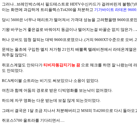
그러나...브레인박스에서 필드테스트로 HDTV수신카드가 걸려버린게 불행(?)
이는 화면에 과감하게 트리플렉스Ti4200을 처분하고
기가바이트 라데온 960
당시 5600은 너무나 매리트가 떨어져서 가격대 성능을 고려했을땐 9600프로
기왕 바꾸는거 좋은걸로 바꿔야지 동급이나 떨어지는걸 바꿀순 없지 않은가...
허나 오버도 엄청 잘되는 대박 9600프로였으나..(거의 9600XT수준으로 오버..2.
문제는 올초에 구입한 엘지 저가형 21인치 배뽈록 텔레비젼에서 라데온계열
쳐주질 않았다.
쥐포스계열도 안되다가
티비자동감지기능 끔
으로 체크를 하면 잘 나왔는데 
도 안되었다.
RCA케이블 쇼트라는 비기도 써보았으나 소용이 없었다.
여친과 함께 어둠의 경로로 받은 디빅영화를 보는낙이 없어졌다.
하드에 자꾸 영화는 다운 받는데 보질 않게 되는것이었다.
그래서 결국은 1달 조금 지나서 처분해버리고 MSI의 Ti4200으로 다시 돌아오
쥐포스5700 울트라를 기다리면서.....