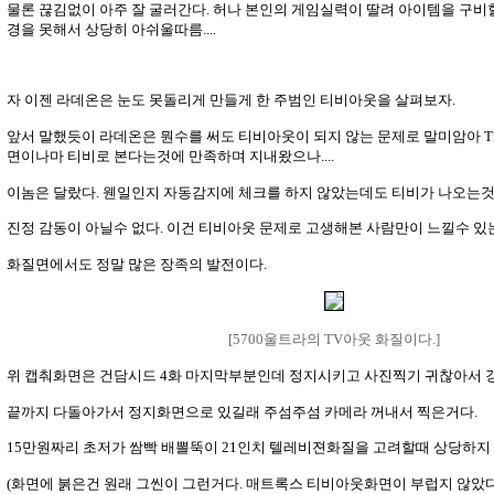
물론 끊김없이 아주 잘 굴러간다. 허나 본인의 게임실력이 딸려 아이템을 구비
경을 못해서 상당히 아쉬울따름....
자 이젠 라데온은 눈도 못돌리게 만들게 한 주범인 티비아웃을 살펴보자.
앞서 말했듯이 라데온은 뭔수를 써도 티비아웃이 되지 않는 문제로 말미암아 Ti
면이나마 티비로 본다는것에 만족하며 지내왔으나....
이놈은 달랐다. 웬일인지 자동감지에 체크를 하지 않았는데도 티비가 나오는것이
진정 감동이 아닐수 없다. 이건 티비아웃 문제로 고생해본 사람만이 느낄수 있는
화질면에서도 정말 많은 장족의 발전이다.
[5700울트라의 TV아웃 화질이다.]
위 캡춰화면은 건담시드 4화 마지막부분인데 정지시키고 사진찍기 귀찮아서 
끝까지 다돌아가서 정지화면으로 있길래 주섬주섬 카메라 꺼내서 찍은거다.
15만원짜리 초저가 쌈빡 배뽈뚝이 21인치 텔레비젼화질을 고려할때 상당하지 
(화면에 붉은건 원래 그씬이 그런거다. 매트록스 티비아웃화면이 부럽지 않았다