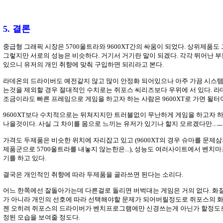
5. 결론
중급형 그래픽 시장은 5700울트라와 9600XT간의 싸움이 되었다. 상위제품
그렇지만 서로의 성능은 비슷하다. 거기서 거기란 말이 되겠다. 각각 뛰어난 
있으니 유저의 개인 취향에 맞춰 구입하면 되리라고 본다.
라데온의 드라이버도 예전같지 않고 많이 안정화 되어있으나 아주 가끔 시스템
는것을 제외할 경우 절대적인 수치로는 쥐포스 씨리즈보다 우위에 서 있다. 라
조금이라도 빠른 프레임으로 게임을 하고자 하는 사람은 9600XT로 가면 될터이고
9600XT보다 수치적으로는 뒤쳐지지만 트러블없이 무난하게 게임을 하고자 하
나을것이다. 사실 그 차이를 몸으로 느끼는 유저가 있기나 할지 모르겠다만...ㅡ
가격도 두제품은 비슷한 위치에 자리잡고 있고 (9600XT의 경우 슈마를 문제삼
제품군으로 5700울트라를 내놓지 않는한은...), 성능도 여러사이트에서 벤치
기를 하고 있다.
결국은 개인적인 취향에 따라 두제품을 골라쓰면 된다는 소리다.
어느 한쪽에선 잘돌아가는데 다른걸로 돌리면 버벅대는 게임은 거의 없다. 화질
가 아니라 개인의 선호에 따라 선택해야할 문제가 되어버릴정도로 쥐포스의 화
젠 오히려 쥐포스의 드라이버가 벤치프로그램에만 신경쓰는게 아닌가 할정도
정된 모습을 보여줄 정도다.