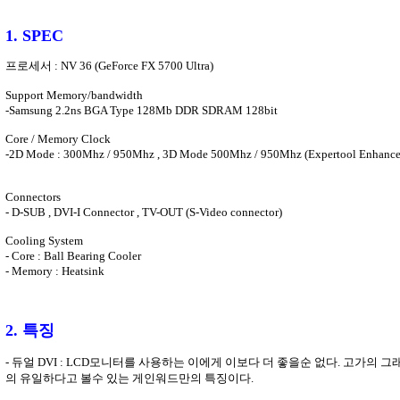
1. SPEC
프로세서 : NV 36 (GeForce FX 5700 Ultra)
Support Memory/bandwidth
-Samsung 2.2ns BGA Type 128Mb DDR SDRAM 128bit
Core / Memory Clock
-2D Mode : 300Mhz / 950Mhz , 3D Mode 500Mhz / 950Mhz (Expertool Enhanc
Connectors
- D-SUB , DVI-I Connector , TV-OUT (S-Video connector)
Cooling System
- Core : Ball Bearing Cooler
- Memory : Heatsink
2
. 특징
- 듀얼 DVI : LCD모니터를 사용하는 이에게 이보다 더 좋을순 없다. 고가의
의 유일하다고 볼수 있는 게인워드만의 특징이다.