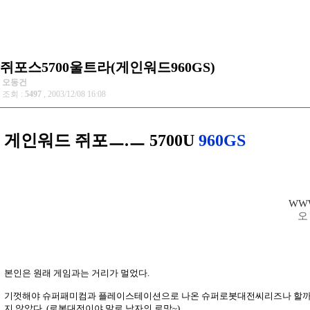
쥐포스5700울트라(게인워드960GS)
오동건
조회 :
5497
, 2003/12/08 16:08
게인워드
쥐포ㅡ.ㅡ 5700U
960GS
WWW
오 
본인은 원래 게임과는 거리가 멀었다.
기껏해야 슈퍼패미컴과 플레이스테이션으로 나온 슈퍼로봇대전씨리즈나 할까 
지 않았다. (로봇대전이야 말로 남자의 로망~)