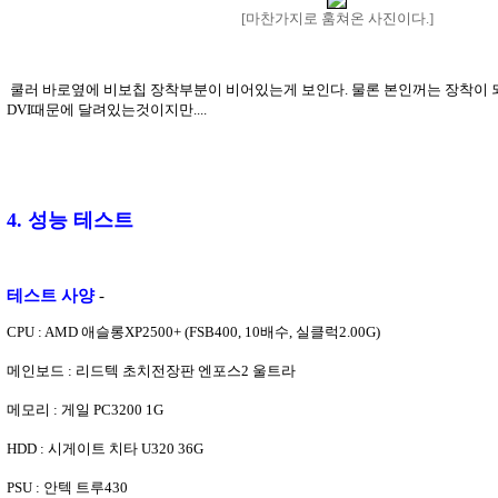
[마찬가지로 훔쳐온 사진이다.]
쿨러 바로옆에 비보칩 장착부분이 비어있는게 보인다. 물론 본인꺼는 장착이 
DVI때문에 달려있는것이지만....
4. 성능 테스트
테스트 사양
-
CPU : AMD 애슬롱XP2500+ (FSB400, 10배수, 실클럭2.00G)
메인보드 : 리드텍 초치전장판 엔포스2 울트라
메모리 : 게일 PC3200 1G
HDD : 시게이트 치타 U320 36G
PSU : 안텍 트루430