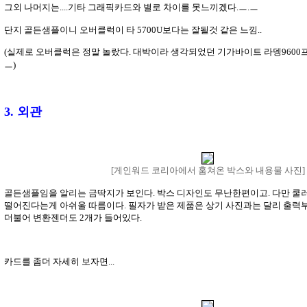
그외 나머지는....기타 그래픽카드와 별로 차이를 못느끼겠다.ㅡ.ㅡ
단지 골든샘플이니 오버클럭이 타 5700U보다는 잘될것 같은 느낌..
(실제로 오버클럭은 정말 놀랐다. 대박이라 생각되었던 기가바이트 라뎅9600프
ㅡ)
3. 외관
[게인워드 코리아에서 훔쳐온 박스와 내용물 사진]
골든샘플임을 알리는 금딱지가 보인다. 박스 디자인도 무난한편이고. 다만 쿨
떨어진다는게 아쉬울 따름이다. 필자가 받은 제품은 상기 사진과는 달리 출력부가
더불어 변환젠더도 2개가 들어있다.
카드를 좀더 자세히 보자면...