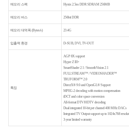
메모리 스펙
Hynix 2.5ns DDR SDRAM 256MB
메모리 버스
256bit DDR
메모리 대역폭 (Bytes/s)
23.4G
입출력 환경
D-SUB, DVI, TV-OUT
AGP 8X support
Hyper Z III+
SmartShader 2.1 / SmoothVision 2.1
FULLSTREAM™ / VIDEOSHADER™
TRUFORM™ 2.0
DirectX® 9.0 and OpenGL® Support
특징
MPEG-2 decoding with motion compensation
iDCT and color space conversion
All-format DTV/HDTV decoding
Dual integrated 10-bit per channel 400 MHz DACs
Integrated TV Output support up to 1024x768 resolu
3-year limited warranty