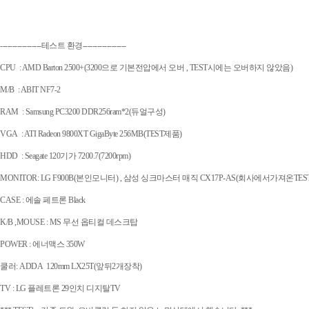
-----------------테스트 환경------------------
CPU : AMD Barton 2500+(3200으로 기본전압에서 오버 , TEST시에는 오버하지 않았음)
M/B : ABIT NF7-2
RAM : Samsung PC3200 DDR256ram*2(듀얼구성)
VGA : ATI Radeon 9800XT GigaByte 256MB(TEST제품)
HDD : Seagate 120기가 7200.7(7200rpm)
MONITOR: LG F900B(본인모니터) , 삼성 싱크마스터 매직 CX17P-AS(회사에서가져온TES
CASE : 에솔 페트론 Black
K/B ,MOUSE : MS 무선 옵티컬 데스크탑
POWER : 에너맥스 350W
쿨러: ADDA 120mm LX25T(앞뒤2개장착)
TV : LG 플레트론 29인치 디지탈TV