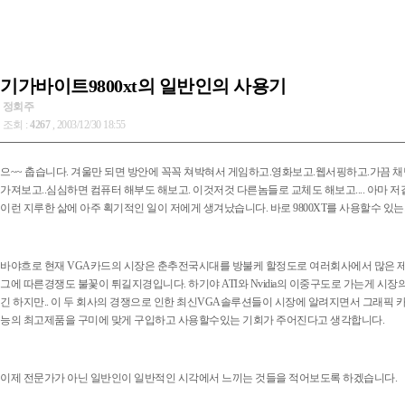
기가바이트9800xt의 일반인의 사용기
정회주
조회 :
4267
, 2003/12/30 18:55
으~~ 춥습니다. 겨울만 되면 방안에 꼭꼭 쳐박혀서 게임하고.영화보고.웹서핑하고.가끔 
가져보고..심심하면 컴퓨터 해부도 해보고. 이것저것 다른놈들로 교체도 해보고.... 아마 저
이런 지루한 삶에 아주 획기적인 일이 저에게 생겨났습니다. 바로 9800XT를 사용할수 있는
바야흐로 현재 VGA카드의 시장은 춘추전국시대를 방불케 할정도로 여러회사에서 많은 제
그에 따른경쟁도 불꽃이 튀길지경입니다. 하기야 ATI와 Nvidia의 이중구도로 가는게 시
긴 하지만.. 이 두 회사의 경쟁으로 인한 최신VGA솔루션들이 시장에 알려지면서 그래픽
능의 최고제품을 구미에 맞게 구입하고 사용할수있는 기회가 주어진다고 생각합니다.
이제 전문가가 아닌 일반인이 일반적인 시각에서 느끼는 것들을 적어보도록 하겠습니다.