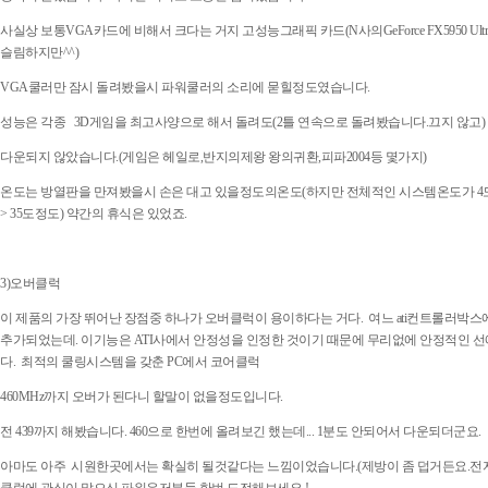
사실상 보통VGA카드에 비해서 크다는 거지 고성능그래픽 카드(N사의GeForce FX5950 U
슬림하지만^^)
VGA쿨러만 잠시 돌려봤을시 파워쿨러의 소리에 묻힐정도였습니다.
성능은 각종 3D게임을 최고사양으로 해서 돌려도(2틀 연속으로 돌려봤습니다.끄지 않고)
다운되지 않았습니다.(게임은 헤일로,반지의제왕 왕의귀환,피파2004등 몇가지)
온도는 방열판을 만져봤을시 손은 대고 있을정도의온도(하지만 전체적인 시스템온도가 4도정
> 35도정도) 약간의 휴식은 있었죠.
3)오버클럭
이 제품의 가장 뛰어난 장점중 하나가 오버클럭이 용이하다는 거다. 여느 ati컨트롤러박스에
추가되었는데. 이기능은 ATI사에서 안정성을 인정한 것이기 때문에 무리없에 안정적인 
다. 최적의 쿨링시스템을 갖춘 PC에서 코어클럭
460MHz까지 오버가 된다니 할말이 없을정도입니다.
전 439까지 해봤습니다. 460으로 한번에 올려보긴 했는데... 1분도 안되어서 다운되더군요.
아마도 아주 시원한곳에서는 확실히 될것같다는 느낌이었습니다.(제방이 좀 덥거든요.전자기