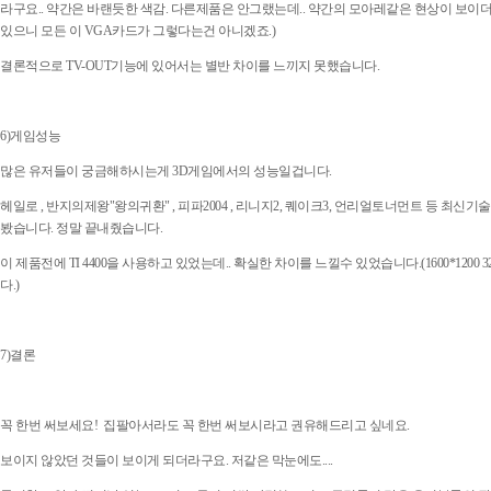
라구요.. 약간은 바랜듯한 색감. 다른제품은 안그랬는데.. 약간의 모아레같은 현상이 보
있으니 모든 이 VGA카드가 그렇다는건 아니겠죠.)
결론적으로 TV-OUT기능에 있어서는 별반 차이를 느끼지 못했습니다.
6)게임성능
많은 유저들이 궁금해하시는게 3D게임에서의 성능일겁니다.
헤일로 , 반지의제왕"왕의귀환" , 피파2004 , 리니지2, 퀘이크3, 언리얼토너먼트 등 최신
봤습니다. 정말 끝내줬습니다.
이 제품전에 TI 4400을 사용하고 있었는데.. 확실한 차이를 느낄수 있었습니다.(1600*1200
다.)
7)결론
꼭 한번 써보세요! 집팔아서라도 꼭 한번 써보시라고 권유해드리고 싶네요.
보이지 않았던 것들이 보이게 되더라구요. 저같은 막눈에도....