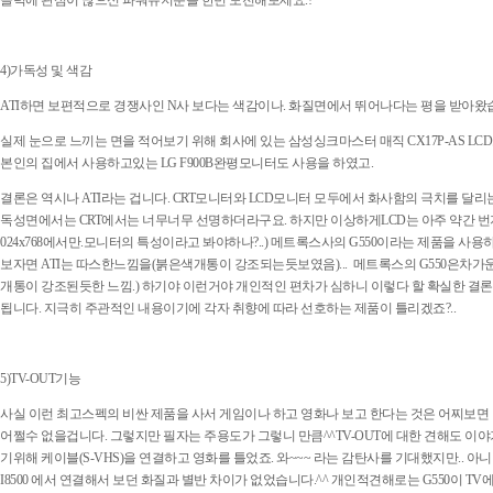
클럭에 관심이 많으신 파워유저분들 한번 도전해보세요.!
4)가독성 및 색감
ATI하면 보편적으로 경쟁사인 N사 보다는 색감이나. 화질면에서 뛰어나다는 평을 받아왔
실제 눈으로 느끼는 면을 적어보기 위해 회사에 있는 삼성싱크마스터 매직 CX17P-AS L
본인의 집에서 사용하고있는 LG F900B완평모니터도 사용을 하였고.
결론은 역시나 ATI라는 겁니다. CRT모니터와 LCD모니터 모두에서 화사함의 극치를 달리
독성면에서는 CRT에서는 너무너무 선명하더라구요. 하지만 이상하게LCD는 아주 약간 번
024x768에서만.모니터의 특성이라고 봐야하나?..) 메트록스사의 G550이라는 제품을 사용
보자면 ATI는 따스한느낌을(붉은색개통이 강조되는듯보였음)... 메트록스의 G550은차가
개통이 강조된듯한 느낌.) 하기야 이런거야 개인적인 편차가 심하니 이렇다 할 확실한 결
됩니다. 지극히 주관적인 내용이기에 각자 취향에 따라 선호하는 제품이 틀리겠죠?..
5)TV-OUT기능
사실 이런 최고스펙의 비싼 제품을 사서 게임이나 하고 영화나 보고 한다는 것은 어찌보면
어쩔수 없을겁니다. 그렇지만 필자는 주용도가 그렇니 만큼^^TV-OUT에 대한 견해도 이야
기위해 케이블(S-VHS)을 연결하고 영화를 틀었죠. 와~~~ 라는 감탄사를 기대했지만.. 아니
I8500 에서 연결해서 보던 화질과 별반 차이가 없었습니다.^^ 개인적견해로는 G550이 