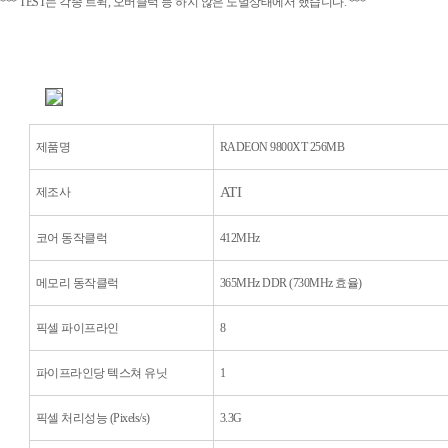
*** TEST는 각종 트윅, 오버클럭 등 하지 않은 노멀상태에서 했습니다. ***
제품명
RADEON 9800XT 256MB
ATI
제조사
코어 동작클럭
412MHz
메모리 동작클럭
365MHz DDR (730MHz 효율)
픽셀 파이프라인
8
파이프라인당 텍스쳐 유닛
1
픽셀 처리성능 (Pixels/s)
3.3G