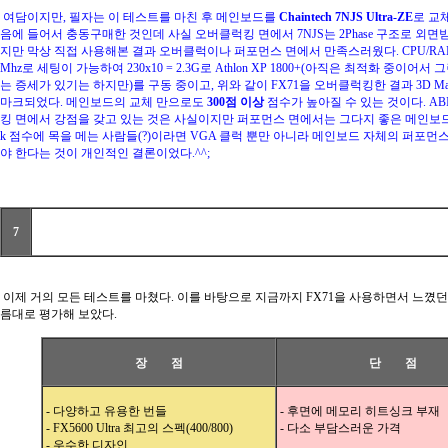
여담이지만, 필자는 이 테스트를 마친 후 메인보드를
Chaintech 7NJS Ultra-ZE
로 교
음에 들어서 충동구매한 것인데 사실 오버클럭킹 면에서 7NJS는 2Phase 구조로 외면
지만 막상 직접 사용해본 결과 오버클럭이나 퍼포먼스 면에서 만족스러웠다. CPU/RAM
Mhz로 세팅이 가능하여 230x10 = 2.3G로 Athlon XP 1800+(아직은 최적화 중이어
는 증세가 있기는 하지만)를 구동 중이고, 위와 같이 FX71을 오버클럭킹한 결과 3D M
마크되었다. 메인보드의 교체 만으로도
300점 이상
점수가 높아질 수 있는 것이다. AB
킹 면에서 강점을 갖고 있는 것은 사실이지만 퍼포먼스 면에서는 그다지 좋은 메인보드가 
k 점수에 목을 메는 사람들(?)이라면 VGA 클럭 뿐만 아니라 메인보드 자체의 퍼포먼
야 한다는 것이 개인적인 결론이었다.^^;
7
FX71 사용기를 마치며..
이제 거의 모든 테스트를 마쳤다. 이를 바탕으로 지금까지 FX71을 사용하면서 느꼈던
름대로 평가해 보았다.
장 점
단 점
- 다양하고 유용한 번들
- 후면에 메모리 히트싱크 부재
- FX5600 Ultra 최고의 스펙(400/800)
- 다소 부담스러운 가격
- 우수한 디자인