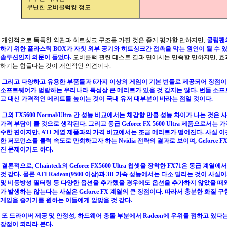
- 무난한 오버클럭킹 정도
개인적으로 독특한 외관과 히트싱크 구조를 가진 것은 좋게 평가할 만하지만,
쿨링팬
하기 위한 플라스틱 BOX가 자칫 외부 공기와 히트싱크간 접촉을 막는 원인이 될 수 
솔루션인지 의문이 들었다.
오버클럭 관련 테스트 결과 면에서는 만족할 만하지만, 효
하기는 힘들다는 것이 개인적인 의견이다.
그리고 다양하고 유용한 부품들과 6가지 이상의 게임이 기본 번들로 제공되어 장점이 
소프트웨어가 범람하는 우리나라 특성상 큰 메리트가 있을 것 같지는 않다. 번들 소
고 대신 가격적인 메리트를 높이는 것이 국내 유저 대부분이 바라는 점일 것이다.
그외 FX5600 Normal/Ultra 간 성능 비교에서는 체감할 만큼 성능 차이가 나는 것
가격 부담이 클 것으로 생각된다. 그리고 동급 Geforce FX 5600 Ultra 제품으로서는
수한 편이지만, ATI 계열 제품과의 가격 비교에서는 조금 메리트가 떨어진다. 사실 
한 퍼포먼스를 클럭 속도로 만회하고자 하는 Nvidia 전략의 결과로 보이며, Geforce 
진 문제이기도 하다.
결론적으로, Chaintech의 Geforce FX5600 Ultra 칩셋을 장착한 FX71은 동급 계
것 같다. 물론 ATI Radeon(9500 이상)과 3D 가속 성능에서는 다소 밀리는 것이 사실이지만 
및 비등방성 필터링 등 다양한 옵션을 추가했을 경우에도 옵션을 추가하지 않았을 때
가 발생하는 않는다는 사실은 Geforce FX 계열의 큰 장점이다. 따라서 충분한 화질 
게임을 즐기기를 원하는 이들에게 알맞을 것 같다.
또 드라이버 제공 및 안정성, 하드웨어 충돌 부분에서 Radeon에 우위를 점하고 있다
장점이 되리라 본다.