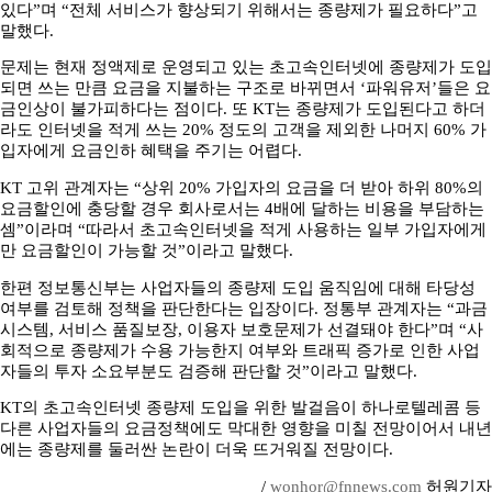
있다”며 “전체 서비스가 향상되기 위해서는 종량제가 필요하다”고
말했다.
문제는 현재 정액제로 운영되고 있는 초고속인터넷에 종량제가 도입
되면 쓰는 만큼 요금을 지불하는 구조로 바뀌면서 ‘파워유저’들은 요
금인상이 불가피하다는 점이다. 또 KT는 종량제가 도입된다고 하더
라도 인터넷을 적게 쓰는 20% 정도의 고객을 제외한 나머지 60% 가
입자에게 요금인하 혜택을 주기는 어렵다.
KT 고위 관계자는 “상위 20% 가입자의 요금을 더 받아 하위 80%의
요금할인에 충당할 경우 회사로서는 4배에 달하는 비용을 부담하는
셈”이라며 “따라서 초고속인터넷을 적게 사용하는 일부 가입자에게
만 요금할인이 가능할 것”이라고 말했다.
한편 정보통신부는 사업자들의 종량제 도입 움직임에 대해 타당성
여부를 검토해 정책을 판단한다는 입장이다. 정통부 관계자는 “과금
시스템, 서비스 품질보장, 이용자 보호문제가 선결돼야 한다”며 “사
회적으로 종량제가 수용 가능한지 여부와 트래픽 증가로 인한 사업
자들의 투자 소요부분도 검증해 판단할 것”이라고 말했다.
KT의 초고속인터넷 종량제 도입을 위한 발걸음이 하나로텔레콤 등
다른 사업자들의 요금정책에도 막대한 영향을 미칠 전망이어서 내년
에는 종량제를 둘러싼 논란이 더욱 뜨거워질 전망이다.
/
wonhor@fnnews.com
허원기자