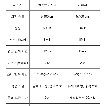
제조사
웨스턴디지털
히타치
회전 속도
5,400rpm
5,400rpm
용량
60GB
60GB
버퍼 메모리
8MB
8MB
평균 검색 시간
12ms
12ms
디스크(플래터)
2장
2장
소비 전력(라벨)
2.5W(5V, 0.5A)
5W(5V, 1.0A)
적용 기술
유체베어링, 충격보호
유체베어링, 충격보호
품질 보증 기간
3년
제조일부터 30개월