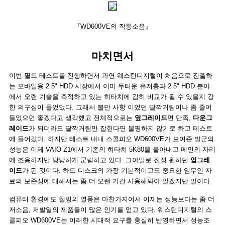
『WD600VE의 작동소음』
마치면서
이번 필드 테스트를 진행하면서 과연 웨스턴디지털이 처음으로 진출하
는 모바일용 2.5" HDD 시장에서 이미 두터운 유저층과 2.5" HDD 분야
에서 오랜 기술을 축적하고 있는 히타치에 감히 비교가 될 수 있을지 강
한 의구심이 들었었다. 그래서 불만 사항 이었던 딸깍거림이나 좀 줄어
들었으면 좋겠다고 생각했고 전체적으로는
옆그레이드
면 만족,
다운그
레이드
가 되더라도 딸깍거림만 잡힌다면 불평하지 않기로 하고 테스트
에 들어갔다. 하지만 테스트 내내 스콜피오 WD600VE가 보여준 발군의
성능은 이제 VAIO Z1에서 기존의 히타치 5K80을 몰아내고 메인의 자리
에 조용하지만 당당하게 군림하고 있다. 그야말로 진정 원하던
업그레
이드
가 된 것이다. 하드 디스크의 가장 기본적이고도 중요한 임무인 자
료의 보존성에 대해서는 좀 더 오랜 기간 사용해봐야 알겠지만 말이다.
컴퓨터 환경에도 웰빙의 열풍은 마찬가지여서 이제는 성능보다는 좀 더
저소음, 저발열의 제품들이 많은 인기를 얻고 있다. 웨스턴디지털의 스
콜피오 WD600VE는 이러한 시대적 요구를 충실히 반영하면서 성능조