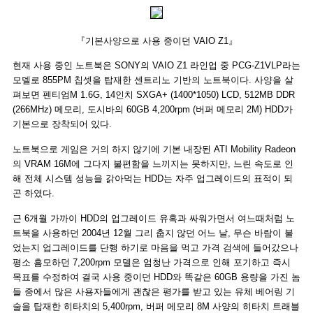
『기본사양으로 사용 중이던 VAIO Z1』
현재 사용 중인 노트북은 SONY의 VAIO Z1 라인업 중 PCG-Z1VLP라는
모델로 855PM 칩셋을 탑재한 센트리노 기반의 노트북이다. 사양을 살
펴보면 펜티엄M 1.6G, 14인치 SXGA+ (1400*1050) LCD, 512MB DDR
(266MHz) 메모리, 도시바의 60GB 4,200rpm (버퍼 메모리 2M) HDD가
기본으로 장착되어 있다.
노트북으로 게임은 거의 하지 않기에 기본 내장된 ATI Mobility Radeon
의 VRAM 16M에 그다지 불편함을 느끼지는 못하지만, 느린 속도로 인
해 전체 시스템 성능을 갉아먹는 HDD는 자주 업그레이드의 표적이 되
곤 하였다.
근 6개월 가까이 HDD의 업그레이드 유혹과 싸워가면서 여느때처럼 노
트북을 사용하던 2004년 12월 그리 춥지 않던 어느 날, 무슨 바람이 불
었는지 업그레이드를 단행 하기로 마음을 먹고 가격 검색에 들어갔으나
평소 흠모하던 7,200rpm 모델은 엄청난 가격으로 인해 포기하고 즉시
목표를 수정하여 결국 사용 중이던 HDD와 똑같은 60GB 용량을 가진 놈
들 중에서 많은 사용자들에게 괜찮은 평가를 받고 있는 유체 베어링 기
술을 탑재한 히타치의 5,400rpm, 버퍼 메모리 8M 사양의 히타치 트래블