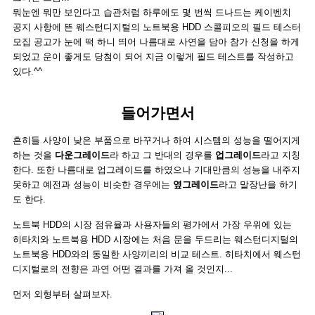
뭐눈엔 뭐만 보인다고 습관처럼 하루에도 몇 번씩 드나드는 케이벤치
공지 사항에 뜬 웨스턴디지털의 노트북용 HDD 스콜피오의 필드 테스터
모집 공고가 눈에 떡 하니 띄어 나름대로 사연을 담아 참가 신청을 하게
되었고 운이 좋게도 당첨이 되어 지금 이렇게 필드 테스트를 작성하고
있다.^^
들어가면서
흔히들 사양이 낮은 부품으로 바꾸거나 하여 시스템의 성능을 떨어지게
하는 것을
다운그레이드
라 하고 그 반대의 경우를
업그레이드
라고 지칭
한다. 또한 나름대로 업그레이드를 하였으나 기대만큼의 성능을 내주지
못하고 예전과 성능이 비슷한 경우에는
옆그레이드
라고 말장난을 하기
도 한다.
노트북 HDD의 시장 점유율과 사용자들의 평가에서 가장 우위에 있는
히타치와 노트북용 HDD 시장에는 처음 문을 두드리는 웨스턴디지털의
노트북용 HDD와의 동일한 사양끼리의 비교 테스트. 히타치에서 웨스턴
디지털로의 전향은 과연 어떤 결과를 가져 올 것인지...
먼저 외형부터 살펴보자.