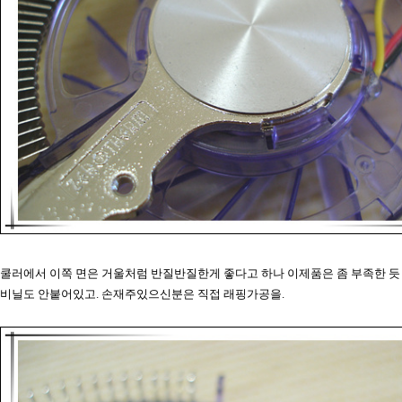
쿨러에서 이쪽 면은 거울처럼 반질반질한게 좋다고 하나 이제품은 좀 부족한 듯
비닐도 안붙어있고. 손재주있으신분은 직접 래핑가공을.