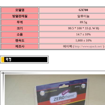
모델명
GX700
방열판재질
알류미늄
무게
89.5g
크기
99.5 * 100 * 33 (L W H)
소음
14.7 ± 10%
팬속도
1,600 ± 10%
제조사
에이펙 (
http://www.apack.net/
)