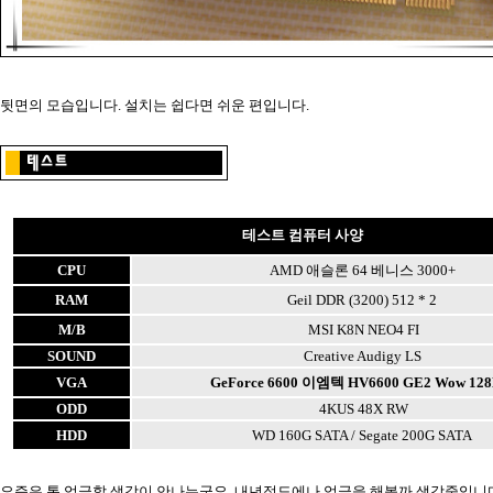
뒷면의 모습입니다. 설치는 쉽다면 쉬운 편입니다.
테스트 컴퓨터 사양
CPU
AMD 애슬론 64 베니스 3000+
RAM
Geil DDR (3200) 512 * 2
M/B
MSI K8N NEO4 FI
SOUND
Creative Audigy LS
VGA
GeForce 6600 이엠텍 HV6600 GE2 Wow 12
ODD
4KUS 48X RW
HDD
WD 160G SATA / Segate 200G SATA
요즘은 통 업글할 생각이 안나는군요. 내년정도에나 업글을 해볼까 생각중입니