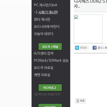
디지웍스 DDR2 5
PC 게시판/QnA
자..
->
사용기 게시판
장터 게시판
보드나라에 바란다
오늘의 네모다
A/S센터 검색
PCMark/3DMark 성능
보드국 자료실
케벤 자료실
내 미디어 바로가기
I