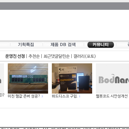
운영진 선정
|
추천순
|
최근댓글달린순
|
갤러리(포토)
 D7
미친 램값 존버 성공?
하드디스크 구입.
웹봇코드 시안성개선
3
1