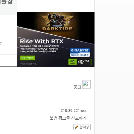
끼를 잡
2
뭉크
218.39.221.xxx
불법 광고글 신고하기