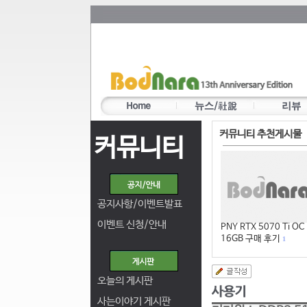
커뮤니티 추천게시물
커뮤니티
공지사항/이벤트발표
이벤트 신청/안내
PNY RTX 5070 Ti OC
16GB 구매 후기
1
오늘의 게시판
사는이야기 게시판