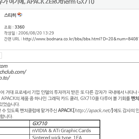
 여기에, APACK ZEROtherm GX710
스티히
조회 :
3360
작성일 : 2006/08/20 13:29
간편 URL :
http://www.bodnara.co.kr/bbs/bbs.html?D=20&num=8408
com
nchclub.com/
o.to/
어 거대 프로세서 기업 인텔의 투자까지 받은 또 다른 강자가 국내에서 나타나 
APACK의 제품 중 하나인 그래픽 카드 쿨러, GX710을 다루어 볼 기회를
벤치
 있었습니다.
할 수 있도록 벤치클럽에 맡겨주신
APACK
[
http://apack.net/
]
에도 감사의 인
 합니다.
GX710
nVIDIA & ATi Graphic Cards
Sintered wick type, 1EA