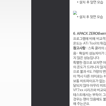
* 설치 후 앞면 모습
* 설치 후 뒷면 모습
6. APACK ZEROther
프로그램에 비해 비교적 
온도는 ATi Tool의
참고사항
: 스톡 쿨러의
음- 확실히 성능차이가 크
지 않은 성능입니다.
특별한 점으로 보자면 아
의 온도가 드러나지 않지만
으로 불과 4도 가량의 
이 역시 다른 의미로는 
보통 히트파이프가 없는
달되지 않아 아무리 히
VF7xx 시리즈와 비교
테스트에서는 부득이 그래
경우는 팬이 있음에도 불
해 주는군요.