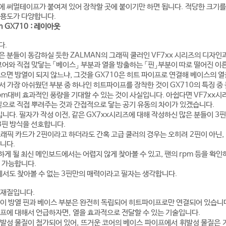
 써멀테이프가 붙여져 있어 장착할 곳에 붙이기만 하면 됩니다. 적당한 크기를
활용도가 다양합니다.
rm GX710 : 레이아웃
다.
 분들이 동감하실 듯한 ZALMAN의 그래픽 쿨러인 VF7xx 시리즈의 디자인과
 코어와 직접 맞닿는 「베이스」 부분과 열을 방출하는 「핀」부분이 따로 떨어진 이
으면 방열이 되지 않느냐, 그것을 GX710은 히트 파이프로 연결해 베이스의 
서 가장 아쉬웠던 부분 중 하나인 히트파이프를 장착한 것이 GX710의 특징 중 
pm대비 효과적인 풍량을 기대할 수 있는 것이 사실입니다. 아쉽다면 VF7xx시
밑으로 직접 뿌려주는 것과 간접적으로 닿는 공기 유동의 차이가 있겠습니다.
입니다. 필자가 작성 이전, 같은 GX7xx시리즈에 대해 작성하신 많은 분들이 3
 3핀 방식을 선호합니다.
래픽 카드가 2핀이라고 하더라도 간혹 고급 쿨러의 경우는 오히려 2핀이 아닌,
니다.
하게 될 최신 메인보드에서는 어렵지 않게 찾아볼 수 있고, 팬의 rpm 등을 확
 가능합니다.
에서도 찾아볼 수 없는 3핀만의 매력이라고 필자는 생각합니다.
 재질입니다.
듯이 방열 핀과 베이스 부분은 완전히 독립되어 히트파이프로만 연결되어 있습니
프에 대해서 언급하자면, 열을 효과적으로 전달할 수 있는 기술입니다.
발성 물질이 첨가되어 있어, 뜨거운 코어의 베이스 파이프에서 휘발성 물질은 