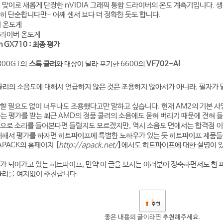
 맞이로 새롭게 단장한 nVIDIA 그래픽 통합 드라이버의 온도 계측기입니다.
히 단순합니다만- 어째 센서 보다 더 정확한 듯도 합니다.
 온도계
드라이버 온도계
m GX710 : 최종 평가
300GT의
스톡 쿨러
와 대상이 달라 포기한 6600의
VF702-Al
쿨러의 소음도에 대해서 언급하지 않은 것은 조용하지 않아서가 아니라, 필자가 달
할 필요도 없이 너무나도 조용했다고만 말하고 싶습니다. 현재 AM2의 기본 사
는 평가를 받는 최근 AMD의 정품 쿨러의 소음에도 묻혀 버리기 때문에 전혀 
템으로 소리를 들어본다면 들릴지도 모르겠지만, 역시 소음도 면에서는 합격점 
대해서 평가를 하자면 히트파이프에 특별한 노하우가 있는 듯 히트파이프 제품들
 APACK의 홈페이지
[
http://apack.net/
]
에서도 히트파이프에 대한 설명이 있
가 되어가고 있는 히트파이프, 만약 이 글을 보시는 여러분이 정숙하면서도 한 
쿨러를 여지없이 추천합니다.
3
좋은 내용의 글이라면 추천해주세요.