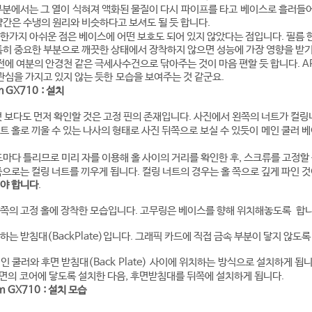
부분에서는 그 열이 식혀져 액화된 물질이 다시 파이프를 타고 베이스로 흘러들어
약간은 수냉의 원리와 비슷하다고 보셔도 될 듯 합니다.
한가지 아쉬운 점은 베이스에 어떤 보호도 되어 있지 않았다는 점입니다. 필름 
특히 중요한 부분으로 깨끗한 상태에서 장착하지 않으면 성능에 가장 영향을 받기
 전에 여분의 안경천 같은 극세사수건으로 닦아주는 것이 마음 편할 듯 합니다. 
 관심을 가지고 있지 않는 듯한 모습을 보여주는 것 같군요.
m GX710 : 설치
것 보다도 먼저 확인할 것은 고정 핀의 존재입니다. 사진에서 왼쪽의 너트가 컬링
트 홀로 끼울 수 있는 나사의 형태로 사진 뒤쪽으로 보실 수 있듯이 메인 쿨러 
드마다 틀리므로 미리 자를 이용해 홀 사이의 거리를 확인한 후, 스크류를 고정할
쪽으로는 컬링 너트를 끼우게 됩니다. 컬링 너트의 경우는 홀 쪽으로 깊게 파인 것
셔야 합니다
.
쪽의 고정 홀에 장착한 모습입니다. 고무링은 베이스를 향해 위치해놓도록 합니
하는 받침대(BackPlate)입니다. 그래픽 카드에 직접 금속 부분이 닿지 않
 쿨러와 후면 받침대(Back Plate) 사이에 위치하는 방식으로 설치하게 됩니
면의 코어에 닿도록 설치한 다음, 후면받침대를 뒤쪽에 설치하게 됩니다.
rm GX710 : 설치 모습