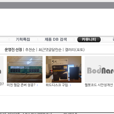
운영진 선정
|
추천순
|
최근댓글달린순
|
갤러리(포토)
 D7
미친 램값 존버 성공?
하드디스크 구입.
웹봇코드 시안성개선
3
1