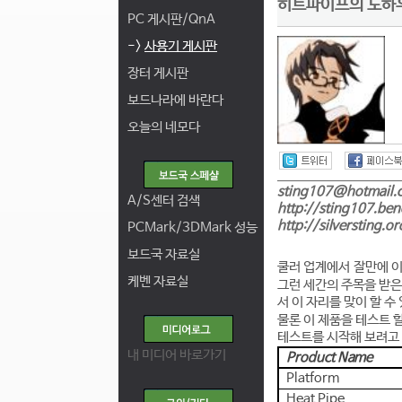
히트파이프의 노하우가
PC 게시판/QnA
->
사용기 게시판
장터 게시판
보드나라에 바란다
오늘의 네모다
sting107@hotmail.
A/S센터 검색
http://sting107.be
http://silversting.or
PCMark/3DMark 성능
보드국 자료실
쿨러 업계에서 잘만에 이
케벤 자료실
그런 세간의 주목을 받은 
서 이 자리를 맞이 할 수
물론 이 제품을 테스트 
테스트를 시작해 보려고
내 미디어 바로가기
Product Name
Platform
Heat Pipe