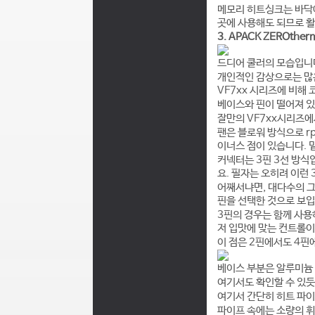
메모리 히트싱크는 바닥에
곳에 사용해도 되므로 
3. APACK ZEROthe
드디어 쿨러의 모습입니
개인적인 감상으로는 많은
VF7xx 시리즈에 비해
베이스와 핀이 떨어져 있
잘만의 VF7xx시리즈에
팬은 블로워 방식으로 r
이너스 점이 있습니다. 
커넥터는 3핀 3선 방식
요. 필자는 오히려 이런
어째서냐면, 대다수의 그
핀을 선택한 것으로 보입
3핀의 경우는 함께 사용
저 입맛에 맞는 컨트롤이
이 점은 2핀에서도 4핀
베이스 부분은 알루미늄
여기서도 확인할 수 있
여기서 간단히 히트 파이
파이프 속에는 소량의 휘