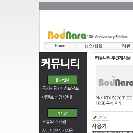
커뮤니티 추천게시물
커뮤니티
공지사항/이벤트발표
이벤트 신청/안내
PNY RTX 5070 Ti OC
16GB 구매 후기
1
오늘의 게시판
사는이야기 게시판