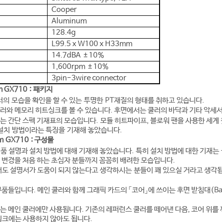
Cooper
Aluminum
128.4g
L99.5 x W100 x H33mm
14.7dBA ±10%
1,600rpm ±10%
3pin-3wire connector
m GX710 : 패키지
러의 모습을 확인을 할 수 있는 투명한 PT재질의 형태를 취하고 있습니다.
러와 메모리 히트싱크를 볼 수 있습니다. 후면에서는 쿨러의 바닥과 기타 악세
는 간단 스펙 기재표의 모습입니다. 모듈 히트파이프, 블로워 팬을 사용한 세계 첫
 설치 방법이라는 특징을 기재해 놓았습니다.
rm GX710 : 구성물
품 설명과 설치 방법에 대해 기재해 놓았습니다. 특히 설치 방법에 대한 기재는
 변경을 처음 하는 초심자 분들까지 꼼꼼히 배려한 모습입니다.
서도 설명서가 도움이 되지 않는다고 생각하시는 분들이 꽤 있으실 거라고 생각됩
품들입니다. 메인 쿨러와 함께 그래픽 카드의 「코어」에 쓰이는 후면 받침대(Back
는 메인 쿨러에만 사용됩니다. 기존의 레퍼런스 쿨러를 떼어낸 다음, 코어 위를 
싱크에는 사
용하지 않아도 됩니다.