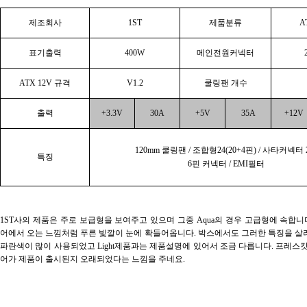
제조회사
1ST
제품분류
A
표기출력
400W
메인전원커넥터
ATX 12V 규격
V1.2
쿨링팬 개수
출력
+3.3V
30A
+5V
35A
+12V
120mm 쿨링팬 / 조합형24(20+4핀) / 사타커넥터
특징
6핀 커넥터 / EMI필터
1ST사의 제품은 주로 보급형을 보여주고 있으며 그중 Aqua의 경우 고급형에 속합니다.
어에서 오는 느낌처럼 푸른 빛깔이 눈에 확들어옵니다. 박스에서도 그러한 특징을 
파란색이 많이 사용되었고 Light제품과는 제품설명에 있어서 조금 다릅니다. 프레스
어가 제품이 출시된지 오래되었다는 느낌을 주네요.