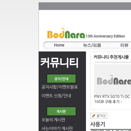
커뮤니티 추천게시물
커뮤니티
공지사항/이벤트발표
이벤트 신청/안내
PNY RTX 5070 Ti OC
16GB 구매 후기
1
오늘의 게시판
사는이야기 게시판