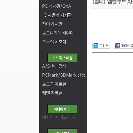
[필테] 앱솔루트 XF
PC 게시판/QnA
->
사용기 게시판
장터 게시판
보드나라에 바란다
오늘의 네모다
A/S센터 검색
PCMark/3DMark 성능
보드국 자료실
케벤 자료실
내 미디어 바로가기