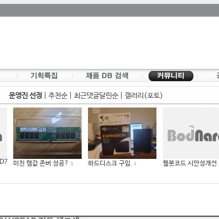
운영진 선정
|
추천순
|
최근댓글달린순
|
갤러리(포토)
 D7
미친 램값 존버 성공?
하드디스크 구입.
웹봇코드 시안성개선
3
1