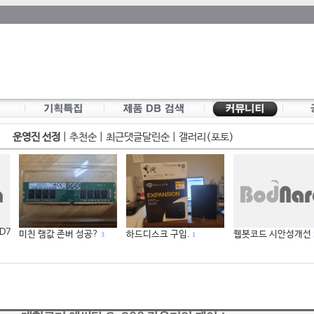
운영진 선정
|
추천순
|
최근댓글달린순
|
갤러리(포토)
 D7
미친 램값 존버 성공?
하드디스크 구입.
웹봇코드 시안성개선
3
1