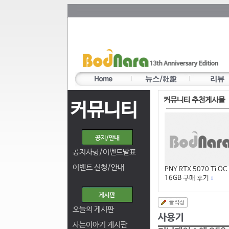
커뮤니티 추천게시물
커뮤니티
공지사항/이벤트발표
이벤트 신청/안내
PNY RTX 5070 Ti OC
16GB 구매 후기
1
오늘의 게시판
사는이야기 게시판