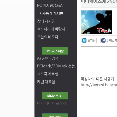
미니케이스에 250
PC 게시판/QnA
->
사용기 게시판
장터 게시판
보드나라에 바란다
오늘의 네모다
A/S센터 검색
PCMark/3DMark 성능
보드국 자료실
작성자의 다른 사용기
케벤 자료실
http://tamasi.bench
내 미디어 바로가기