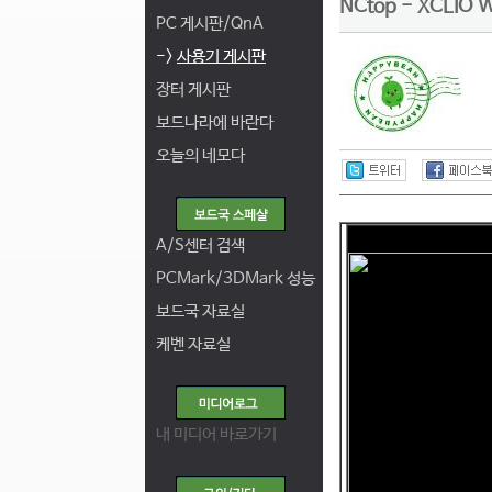
NCtop - XCLIO 
PC 게시판/QnA
->
사용기 게시판
장터 게시판
보드나라에 바란다
오늘의 네모다
A/S센터 검색
PCMark/3DMark 성능
보드국 자료실
케벤 자료실
내 미디어 바로가기