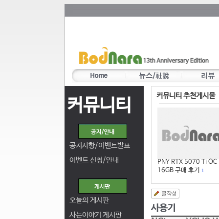
커뮤니티 추천게시물
커뮤니티
공지사항/이벤트발표
이벤트 신청/안내
PNY RTX 5070 Ti OC
16GB 구매 후기
1
오늘의 게시판
사는이야기 게시판