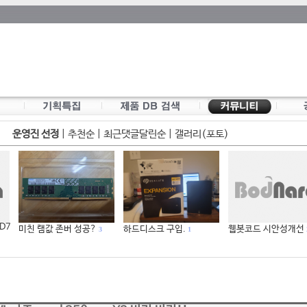
운영진 선정
|
추천순
|
최근댓글달린순
|
갤러리(포토)
 D7
미친 램값 존버 성공?
하드디스크 구입.
웹봇코드 시안성개선
3
1