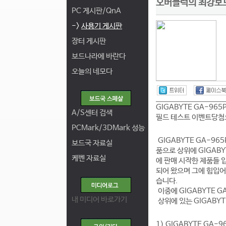
오버클럭의 최강보드 G
PC 게시판/QnA
->
사용기 게시판
장터 게시판
보드나라에 바란다
오늘의 네모다
GIGABYTE GA-965
A/S센터 검색
필드 테스트 이벤트
당첨
PCMark/3DMark 성능
GIGABYTE GA-96
보드국 자료실
품으로 상위에 GIGABYT
케벤 자료실
에 판매 시작한 제품들 
되어 왔으며 그
에 힘입어
습니다.
이중에 GIGABYTE G
내 미디어 바로가기
상위에 있는 GIGABYTE
1) GIGABYTE GA-9