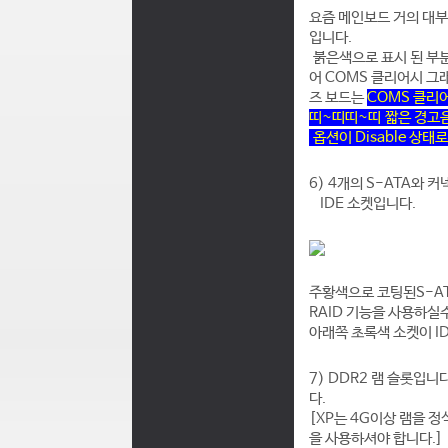
요즘 메인보드 거의 대
입니다.
붉은색으로 표시 된 부분이
어 COMS 클리어시 그
즈 보드는
COMS 클리
띠~띠띠~띠 짧은 경고음
옵션이 Disable 상태
6) 4개의 S-
ATA와 커
IDE 소켓
입니다.
주황색으로 코팅된
S-A
RAID 기능을 사용하실
아래쪽 초록색
소켓이 I
7) DDR2 램 슬롯입니
다.
[XP는 4G이상 램을 정
을 사용하셔야 합니다.
]