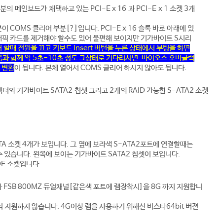
부분의 메인보드가
채택하고 있는 PCI-E x 16 과 PCI-E
x 1 소켓 3개
 COMS 클리어 부분[?]입니다. PCI-E x 16 슬록 바로 아래에 있
래픽 카드를 제거해야 할수도 있어 불편해 보이지만 기가바이트 S시리
어 할때 전원을 끄고 키보드
Insert 버턴을 누른 상태에서 부팅을 하면
과 함께 약 5초-10초 정도 그상태로 기다리시면 바이오스 오버클럭
로 변환
이 됩니다. 본체 열어서 COMS 클리어 하시지 않아도 됩니
다.
넥터와 기가바이트 S
ATA2
칩셋 그리고 2개의 RAID 가능한 S-ATA2 소켓
TA 소켓 4개가 보입니다. 그 옆에 보라색 S-ATA2포트에 연결할때는
수 있습니다. 왼쪽에 보이는 기가바이트 SATA2 칩셋이 보입니다.
DE 소켓입니다.
다 FSB 800MZ 듀얼채널[같은색 포트에 램장착시
]
을 8G 까지 지원합니
식 지원하지 않습니다. 4G이상 램을 사용하기 위해선 비스타64bit 버젼