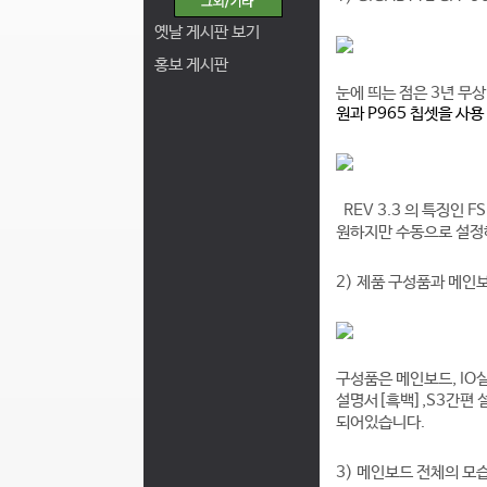
옛날 게시판 보기
홍보 게시판
눈에 띄
는
점은 3년 무
원과 P965 칩셋을 사용
REV 3.3 의 특징인 F
원하지만 수동으로 설정해 
2) 제품 구성품과 메인
구성품은 메인보드, IO실
설명서[흑백],S3간편 
되어있습니다.
3) 메인보드 전체의 모