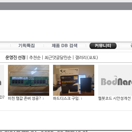
운영진 선정
|
추천순
|
최근댓글달린순
|
갤러리(포토)
 D7
미친 램값 존버 성공?
하드디스크 구입.
웹봇코드 시안성개선
3
1