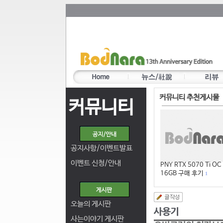
커뮤니티 추천게시물
커뮤니티
공지사항/이벤트발표
이벤트 신청/안내
PNY RTX 5070 Ti OC
16GB 구매 후기
1
오늘의 게시판
사는이야기 게시판