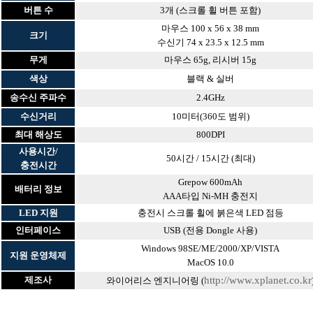
버튼 수
3개 (스크롤 휠 버튼 포함)
마우스 100 x 56 x 38 mm
크기
수신기 74 x 23.5 x 12.5 mm
무게
마우스 65g, 리시버 15g
색상
블랙 & 실버
송수신 주파수
2.4GHz
수신거리
10미터(360도 범위)
최대 해상도
800DPI
사용시간/
50시간 / 15시간 (최대)
충전시간
Grepow 600mAh
배터리 정보
AAA타입 Ni-MH 충전지
LED 지원
충전시 스크롤 휠에 붉은색 LED 점등
인터페이스
USB (전용 Dongle 사용)
Windows 98SE/ME/2000/XP/VISTA
지원 운영체제
MacOS 10.0
제
조사
http://www.xplanet.co.kr
와이어리스 엔지니어링 (