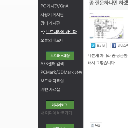
좀 질문하나만 하겠
PC 게시판/QnA
사용기 게시판
장터 게시판
->
보드나라에 바란다
오늘의 네모다
다른게 아니라 좀 궁금한
해서 그렇습니다.
A/S센터 검색
PCMark/3DMark 성능
보드국 자료실
케벤 자료실
내 미디어 바로가기
I