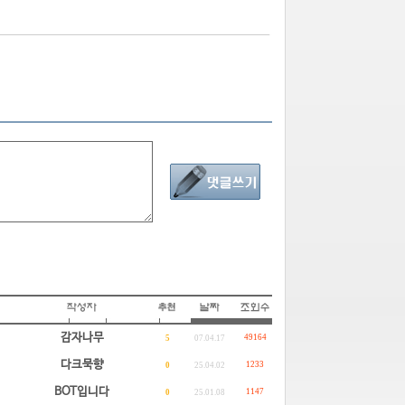
감자나무
49164
5
07.04.17
다크묵향
1233
0
25.04.02
BOT입니다
1147
0
25.01.08