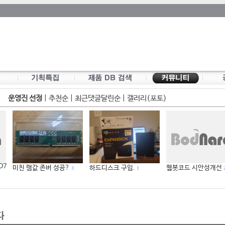
운영진 선정
|
추천순
|
최근댓글달린순
|
갤러리(포토)
 D7
미친 램값 존버 성공?
하드디스크 구입.
웹봇코드 시안성개선
3
1
2