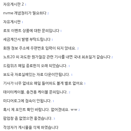
자유게시판 2
1
nvme 개념정리가 필요하다
2
자유게시판
1
로또 이벤트 상품에 대한 문의입니다
1
세금계산서 발행 부탁드립니다
1
회원 정보 주소에 우편번호 입력이 되지 않네요.
2
노트20 의 과도한 원가절감 관련 기사를 내면 국내 최초일거 같습니다
2
드림위즈 메일 종료한지 오래 되었습니다.
1
보도국 자료실에있는 자료 다운이안됩니다.
1
기사가 너무 없네요 매일 들어와도 볼게 별로 없어요
3
데이터케이블, 충전용 케이블 문의입니다.
2
미디어로그에 접속이 안됩니다.
1
혹시 제 포인트 확인 바랍니다. 없어졌네요. ㅠㅠ
2
팝업창 좀 없앴으면 좋겠습니다.
3
작성자가 게시물을 삭제 하였습니다