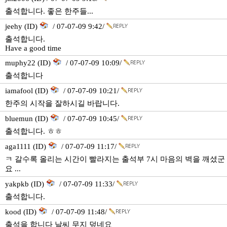
출석합니다. 좋은 한주들...
jeehy (ID)
/ 07-07-09 9:42/
출석합니다.
Have a good time
muphy22 (ID)
/ 07-07-09 10:09/
출석합니다
iamafool (ID)
/ 07-07-09 10:21/
한주의 시작을 잘하시길 바랍니다.
bluemun (ID)
/ 07-07-09 10:45/
출석합니다. ㅎㅎ
aga1111 (ID)
/ 07-07-09 11:17/
ㅋ 갈수록 올리는 시간이 빨라지는 출석부 7시 마음의 벽을 깨셨군
요 ...
yakpkb (ID)
/ 07-07-09 11:33/
출석합니다.
kood (ID)
/ 07-07-09 11:48/
출석을 합니다 날씨 무지 덮네요