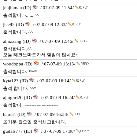
jenjinman (ID)
/ 07-07-09 11:54/
출석합니다.......^^
jlee95 (ID)
/ 07-07-09 12:33/
출석합니다. ^^
ahnzzang (ID)
/ 07-07-09 12:46/
출석합니다.^^
오늘 테크노마트가서 할일이 많네요~
woodoppa (ID)
/ 07-07-09 13:13/
출석합니다. *^^*
kyta123 (ID)
/ 07-07-09 16:14/
출석 합니다. ^^*
ajjuguri20 (ID)
/ 07-07-09 16:24/
출석합니다~~~~~~~~~~~~~
hare51 (ID)
/ 07-07-09 16:38/
뜨거운 월요일 출석체크합니다.
gudals777 (ID)
/ 07-07-09 17:08/