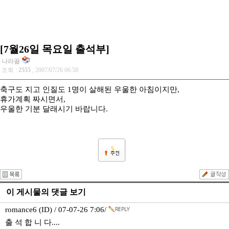
[7월26일 목요일 출석부]
나라꼴
조회 :
2555
, 2007/07/26 06:58
축구도 지고 인질도 1명이 살해된 우울한 아침이지만,
휴가계획 짜시면서,
우울한 기분 달래시기 바랍니다.
5
이 게시물의 댓글 보기
romance6 (ID) / 07-07-26 7:06/
출 석 합 니 다....