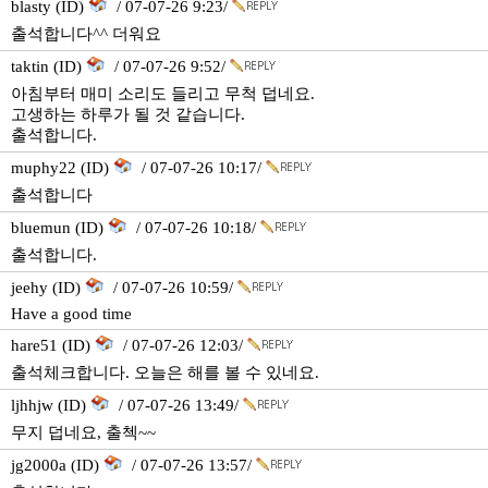
blasty (ID)
/ 07-07-26 9:23/
출석합니다^^ 더워요
taktin (ID)
/ 07-07-26 9:52/
아침부터 매미 소리도 들리고 무척 덥네요.
고생하는 하루가 될 것 같습니다.
출석합니다.
muphy22 (ID)
/ 07-07-26 10:17/
출석합니다
bluemun (ID)
/ 07-07-26 10:18/
출석합니다.
jeehy (ID)
/ 07-07-26 10:59/
Have a good time
hare51 (ID)
/ 07-07-26 12:03/
출석체크합니다. 오늘은 해를 볼 수 있네요.
ljhhjw (ID)
/ 07-07-26 13:49/
무지 덥네요, 출첵~~
jg2000a (ID)
/ 07-07-26 13:57/