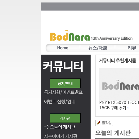
커뮤니티 추천게시물
커뮤니티
공지사항/이벤트발표
이벤트 신청/안내
PNY RTX 5070 Ti OC
16GB 구매 후기
1
->
오늘의 게시판
사는이야기 게시판