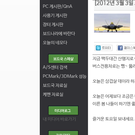
[2012년 3월 3
PC 게시판/QnA
사용기 게시판
장터 게시판
보드나라에 바란다
오늘의 네모다
지금 백두대간 산행지로
버스전용차로는 뻥~ 뚫려
A/S센터 검색
PCMark/3DMark 성능
오늘은 삼겹살 데이라 하지
보드국 자료실
케벤 자료실
오늘은 어제보다 조금은 
이른 봄 나들이 하기엔 좋
즐거운 토요일 보내세요.
내 미디어 바로가기