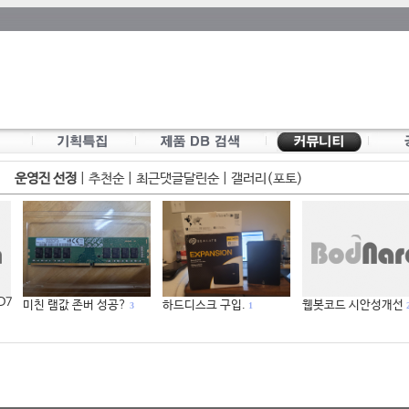
운영진 선정
|
추천순
|
최근댓글달린순
|
갤러리(포토)
 D7
미친 램값 존버 성공?
하드디스크 구입.
웹봇코드 시안성개선
3
1
2