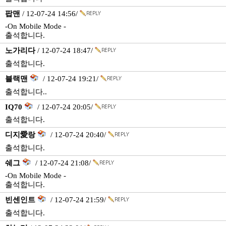
팝맨
/ 12-07-24 14:56/
-On Mobile Mode -
출석합니다.
노가리다
/ 12-07-24 18:47/
출석합니다.
블랙맨
/ 12-07-24 19:21/
출석합니다..
IQ70
/ 12-07-24 20:05/
출석합니다.
디지愛랑
/ 12-07-24 20:40/
출석합니다.
쉐그
/ 12-07-24 21:08/
-On Mobile Mode -
출석합니다.
빈센인트
/ 12-07-24 21:59/
출석합니다.