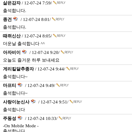
삶은감자
/ 12-07-24 7:59/
출석합니다.
종건
/ 12-07-24 8:01/
출석합니다.
때쥐신산
/ 12-07-24 8:05/
더운날 출석합니다 ^^
아자비이
/ 12-07-24 9:20/
오늘도 즐거운 하루 보내세요
게리킬달추종자
/ 12-07-24 9:44/
출석합니다~
마프티
/ 12-07-24 9:49/
출석합니다~
사랑이눈신사
/ 12-07-24 9:51/
출석합니다
주동성
/ 12-07-24 10:33/
-On Mobile Mode -
출석합니다