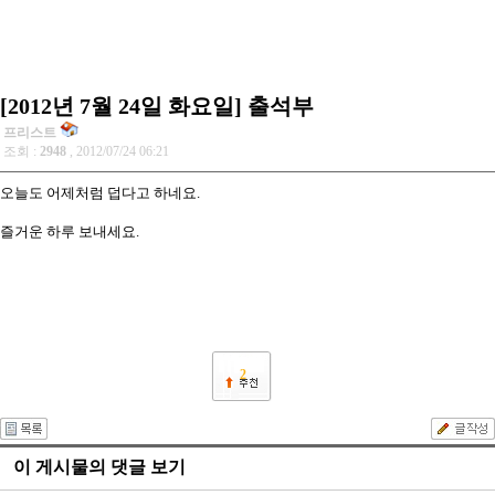
[2012년 7월 24일 화요일] 출석부
프리스트
조회 :
2948
, 2012/07/24 06:21
오늘도 어제처럼 덥다고 하네요.
즐거운 하루 보내세요.
2
이 게시물의 댓글 보기