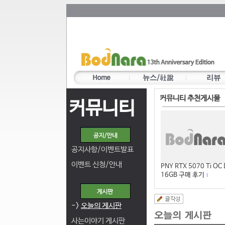
커뮤니티 추천게시물
커뮤니티
공지사항/이벤트발표
이벤트 신청/안내
PNY RTX 5070 Ti OC
16GB 구매 후기
1
->
오늘의 게시판
사는이야기 게시판