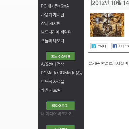
[2012년 10월 
PC 게시판/QnA
사용기 게시판
장터 게시판
보드나라에 바란다
오늘의 네모다
즐거운 휴일 보내시길 바
A/S센터 검색
PCMark/3DMark 성능
보드국 자료실
케벤 자료실
내 미디어 바로가기