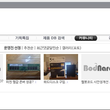
운영진 선정
|
추천순
|
최근댓글달린순
|
갤러리(포토)
 D7
미친 램값 존버 성공?
하드디스크 구입.
웹봇코드 시안성개선
3
1
2