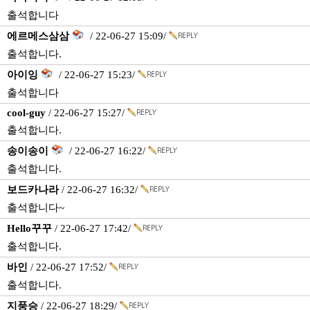
출석합니다
에르메스삼삼
/ 22-06-27 15:09/
출석합니다.
아이잉
/ 22-06-27 15:23/
출석합니다
cool-guy
/ 22-06-27 15:27/
출석합니다.
송이송이
/ 22-06-27 16:22/
출석합니다.
보드카나라
/ 22-06-27 16:32/
출석합니다~
Hello꾸꾸
/ 22-06-27 17:42/
출석합니다.
바인
/ 22-06-27 17:52/
출석합니다.
지풍승
/ 22-06-27 18:29/