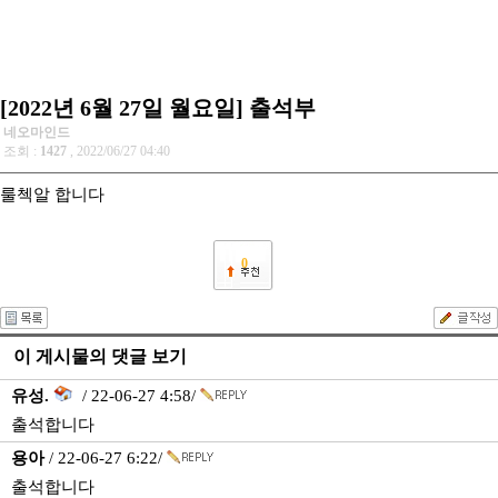
[2022년 6월 27일 월요일] 출석부
네오마인드
조회 :
1427
, 2022/06/27 04:40
룰첵알 합니다
0
이 게시물의 댓글 보기
유성.
/ 22-06-27 4:58/
출석합니다
용아
/ 22-06-27 6:22/
출석합니다