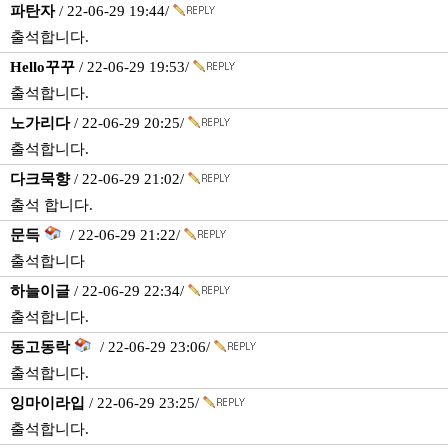
파탄자
/ 22-06-29 19:44/
출석합니다.
Hello꾸꾸
/ 22-06-29 19:53/
출석합니다.
노가리다
/ 22-06-29 20:25/
출석합니다.
다크묵향
/ 22-06-29 21:02/
출석 합니다.
문득
/ 22-06-29 21:22/
출석합니다
하늘이글
/ 22-06-29 22:34/
출석합니다.
동고동락
/ 22-06-29 23:06/
출석합니다.
잉마이라입
/ 22-06-29 23:25/
출석합니다.