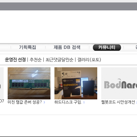
운영진 선정
|
추천순
|
최근댓글달린순
|
갤러리(포토)
 D7
미친 램값 존버 성공?
하드디스크 구입.
웹봇코드 시안성개선
3
1
2