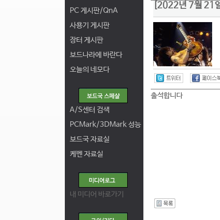
[2022년 7월 2
PC 게시판/QnA
사용기 게시판
장터 게시판
보드나라에 바란다
오늘의 네모다
출석합니다
A/S센터 검색
PCMark/3DMark 성능
보드국 자료실
케벤 자료실
내 미디어 바로가기
I