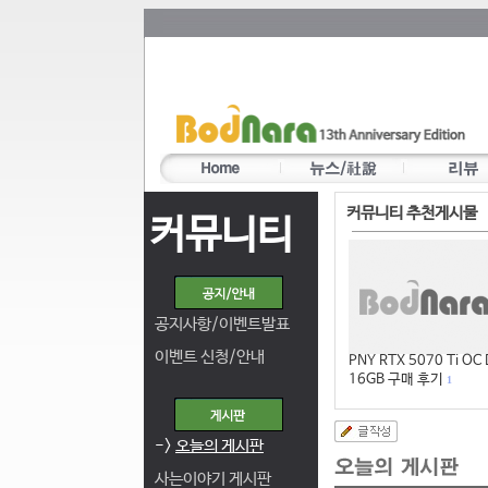
커뮤니티 추천게시물
커뮤니티
공지사항/이벤트발표
이벤트 신청/안내
PNY RTX 5070 Ti OC
16GB 구매 후기
1
->
오늘의 게시판
사는이야기 게시판