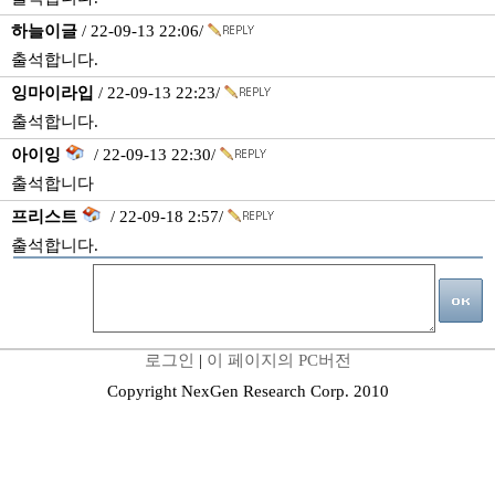
하늘이글
/ 22-09-13 22:06/
출석합니다.
잉마이라입
/ 22-09-13 22:23/
출석합니다.
아이잉
/ 22-09-13 22:30/
출석합니다
프리스트
/ 22-09-18 2:57/
출석합니다.
로그인
|
이 페이지의 PC버전
Copyright NexGen Research Corp. 2010