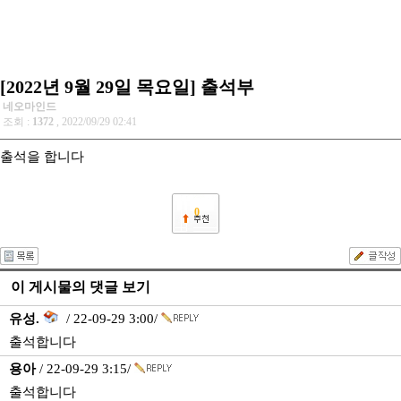
[2022년 9월 29일 목요일] 출석부
네오마인드
조회 :
1372
, 2022/09/29 02:41
출석을 합니다
0
이 게시물의 댓글 보기
유성.
/ 22-09-29 3:00/
출석합니다
용아
/ 22-09-29 3:15/
출석합니다