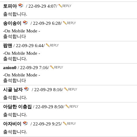
토피아
/ 22-09-29 4:07/
출석합니다.
송이송이
/ 22-09-29 6:28/
-On Mobile Mode -
출석합니다
팝맨
/ 22-09-29 6:44/
-On Mobile Mode -
출석합니다.
anion0
/ 22-09-29 7:16/
-On Mobile Mode -
출석합니다
시골 남자
/ 22-09-29 8:16/
출석합니다.
아담한 이층집
/ 22-09-29 8:50/
출석합니다.
아자비이
/ 22-09-29 9:25/
출석합니다.