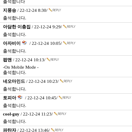
출석합니다
지풍승
/ 22-12-24 8:30/
출석합니다.
아담한 이층집
/ 22-12-24 9:29/
출석합니다.
아자비이
/ 22-12-24 10:05/
출석합니다.
팝맨
/ 22-12-24 10:13/
-On Mobile Mode -
출석합니다.
네오마인드
/ 22-12-24 10:23/
출석합니다.
토피아
/ 22-12-24 10:45/
출석합니다.
cool-guy
/ 22-12-24 11:23/
출석합니다.
파탄자
/ 22-12-24 13:46/