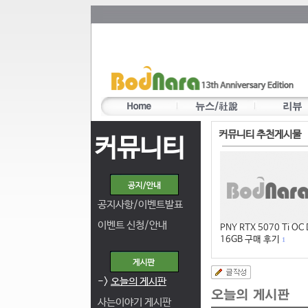
커뮤니티 추천게시물
커뮤니티
공지사항/이벤트발표
이벤트 신청/안내
PNY RTX 5070 Ti OC
16GB 구매 후기
1
->
오늘의 게시판
사는이야기 게시판