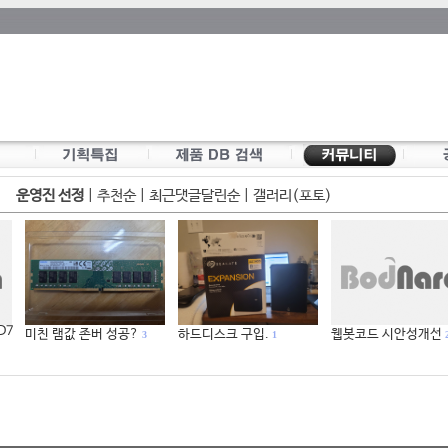
운영진 선정
|
추천순
|
최근댓글달린순
|
갤러리(포토)
 D7
미친 램값 존버 성공?
하드디스크 구입.
웹봇코드 시안성개선
3
1
2