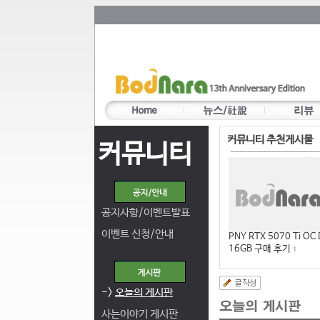
커뮤니티 추천게시물
커뮤니티
공지사항/이벤트발표
이벤트 신청/안내
PNY RTX 5070 Ti OC
16GB 구매 후기
1
->
오늘의 게시판
사는이야기 게시판