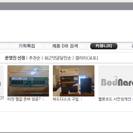
운영진 선정
|
추천순
|
최근댓글달린순
|
갤러리(포토)
 D7
미친 램값 존버 성공?
하드디스크 구입.
웹봇코드 시안성개선
3
1
2