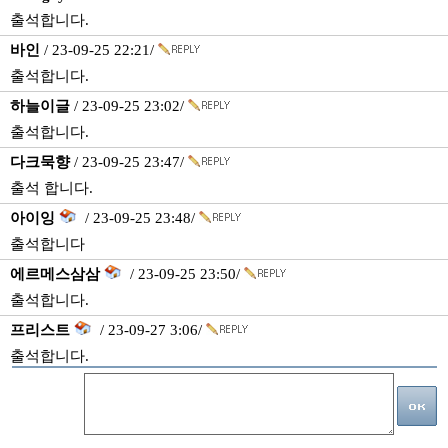
출석합니다.
바인
/ 23-09-25 22:21/
출석합니다.
하늘이글
/ 23-09-25 23:02/
출석합니다.
다크묵향
/ 23-09-25 23:47/
출석 합니다.
아이잉
/ 23-09-25 23:48/
출석합니다
에르메스삼삼
/ 23-09-25 23:50/
출석합니다.
프리스트
/ 23-09-27 3:06/
출석합니다.