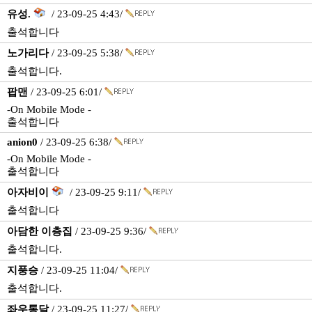
유성.
/ 23-09-25 4:43/
출석합니다
노가리다
/ 23-09-25 5:38/
출석합니다.
팝맨
/ 23-09-25 6:01/
-On Mobile Mode -
출석합니다
anion0
/ 23-09-25 6:38/
-On Mobile Mode -
출석합니다
아자비이
/ 23-09-25 9:11/
출석합니다
아담한 이층집
/ 23-09-25 9:36/
출석합니다.
지풍승
/ 23-09-25 11:04/
출석합니다.
좌우통달
/ 23-09-25 11:27/