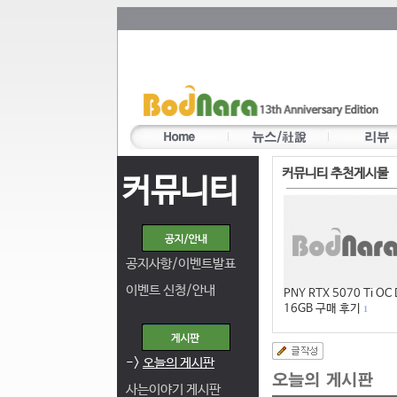
커뮤니티 추천게시물
커뮤니티
공지사항/이벤트발표
이벤트 신청/안내
PNY RTX 5070 Ti OC
16GB 구매 후기
1
->
오늘의 게시판
사는이야기 게시판