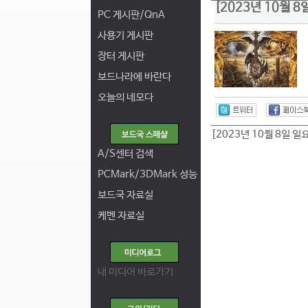
[2023년 10월 
PC 게시판/QnA
사용기 게시판
장터 게시판
보드나라에 바란다
오늘의 네모다
[2023년 10월 8일 일
A/S센터 검색
PCMark/3DMark 성능
보드국 자료실
케벤 자료실
내 미디어 바로가기