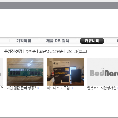
운영진 선정
|
추천순
|
최근댓글달린순
|
갤러리(포토)
 D7
미친 램값 존버 성공?
하드디스크 구입.
웹봇코드 시안성개선
3
1
2