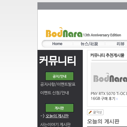
커뮤니티 추천게시물
커뮤니티
공지사항/이벤트발표
이벤트 신청/안내
PNY RTX 5070 Ti OC
16GB 구매 후기
1
->
오늘의 게시판
사는이야기 게시판