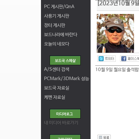
[2023년10월 9
PC 게시판/QnA
사용기 게시판
장터 게시판
보드나라에 바란다
오늘의 네모다
A/S센터 검색
10월 9일 월요일 출석합
PCMark/3DMark 성능
보드국 자료실
케벤 자료실
내 미디어 바로가기