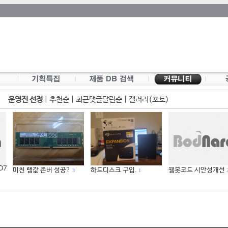
운영진 선정
|
추천순
|
최근댓글달린순
|
갤러리(포토)
 D7
미친 램값 존버 성공?
하드디스크 구입.
웹봇코드 시안성개선
3
1
2